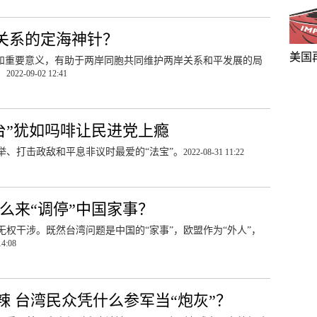
岸关系的定海神针？
美国
纬和重要意义，有助于两岸同胞共同维护两岸关系和平发展的局
。
2022-09-02 12:41
台”犹如吗啡让民进党上瘾
举、打击政敌和平息非议时最爱的“法宝”。
2022-08-31 11:22
么来“调停”中国家事？
权干涉。既然台湾问题是中国的“家事”，欧盟作为“外人”，
14:08
 台湾民众凭什么参军当“炮灰”？