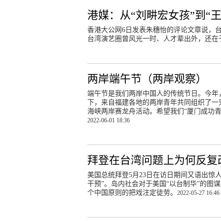
港媒：从“刘畊宏女孩”到“
香港大公网6日发表朱穗怡的评论文章说，
台湾演艺圈曾风光一时、人才辈出外，还在
两岸端午节（两岸观察）
端午节是我们两岸中国人的传统节日。今年
下，来自福建各地的两岸青年共同组织了一只龙
海峡两岸赛龙舟活动。希望我们“厦门成功
2022-06-01 18:36
拜登在台湾问题上为何反复
美国总统拜登5月23日在访日期间又语出惊
干预”。岛内社会对于美国“以台制华”的图
个中国原则的把戏注定徒劳。
2022-05-27 16:46