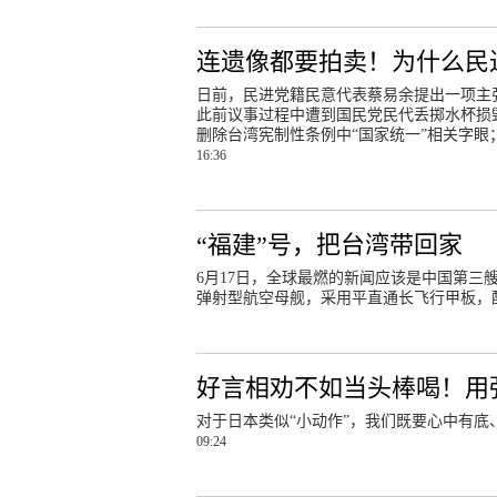
连遗像都要拍卖！为什么民
日前，民进党籍民意代表蔡易余提出一项主
此前议事过程中遭到国民党民代丢掷水杯损
删除台湾宪制性条例中“国家统一”相关字眼
16:36
“福建”号，把台湾带回家
6月17日，全球最燃的新闻应该是中国第
弹射型航空母舰，采用平直通长飞行甲板，
好言相劝不如当头棒喝！用
对于日本类似“小动作”，我们既要心中有
09:24