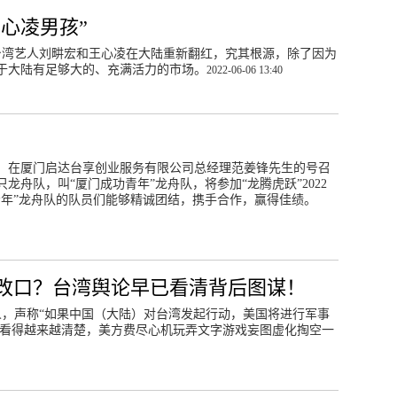
王心凌男孩”
台湾艺人刘畊宏和王心凌在大陆重新翻红，究其根源，除了因为
于大陆有足够大的、充满活力的市场。
2022-06-06 13:40
，在厦门启达台享创业服务有限公司总经理范姜锋先生的号召
舟队，叫“厦门成功青年”龙舟队，将参加“龙腾虎跃”2022
青年”龙舟队的队员们能够精诚团结，携手合作，赢得佳绩。
改口？台湾舆论早已看清背后图谋！
人，声称“如果中国（大陆）对台湾发起行动，美国将进行军事
谋看得越来越清楚，美方费尽心机玩弄文字游戏妄图虚化掏空一