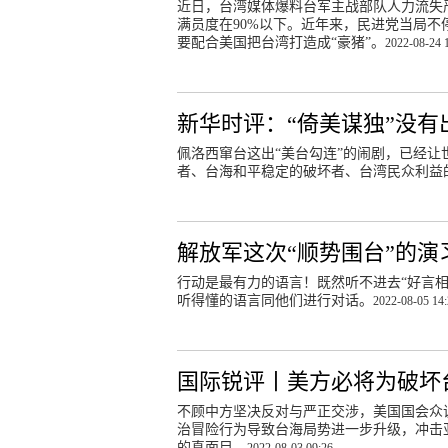
近日，台湾媒体爆料台军主战部队人力流失严
满员度在90%以下。近年来，民进党当局不
要配合美国把台湾打造成“豪猪”。
2022-08-24 
新华时评：“倚美谋独”没有
佩洛西窜台这出“美台勾连”的闹剧，已经
者、台海和平稳定的破坏者、台湾民众利益
解放军这次“顺势围台”的演
行动是最有力的语言！既然听不进去“好言相
听得懂的语言同他们进行对话。
2022-08-05 14
国际锐评丨美方必将为破坏
不顾中方坚决反对与严正交涉，美国国会众
治冒险行为导致台海局势进一步升级，冲击
的真面目。