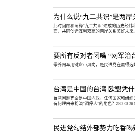
为什么说“九二共识”是两
此时回顾和阐释“九二共识”达成的历史经
面，共同创造互利双赢的两岸关系美好未来
要所有反对者闭嘴 “网军治
豢养网军用键盘带风向，是民进党在赢得选
台湾是中国的台湾 欧盟凭什
台湾问题完全是中国内政，任何国家和组织无
有何理由来扮演“调停人”的角色？
2022-08-26 
民进党勾结外部势力吃香喝辣