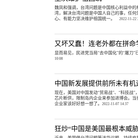
魏凤和强调，台湾问题是中国核心利益中的
湾，解决台湾问题是中国人自己的事，任何
心、有能力坚决维护祖国统一。
2022-11-22 
又坏又蠢！连老外都在拼命
显而易见，民进党当局“去中国化”的“屠刀
10:08
中国新发展提供前所未有机
现在，美国对中国发动“贸易战”、“科技战
芯片断供，限制岛内企业来参加进博会。当
企业家该好好想一想了。
2022-11-07 14:37
狂炒“中国是美国最根本威
近来，美国借台湾问题等涉华议题，持续疯