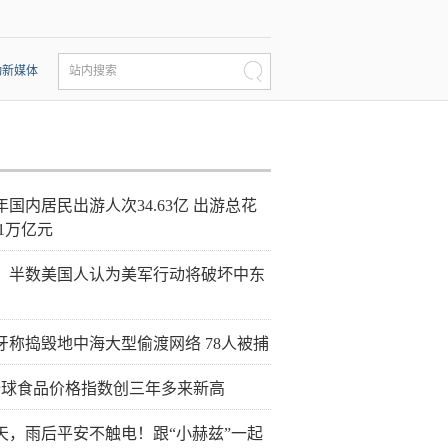
动新媒体
站内搜索
年国内居民出游人次34.63亿 出游总花
21万亿元
：半数美国人认为美军行动将破坏中东
牙称捣毁地中海大型偷渡网络 78人被捕
全球食品价格指数创三年多来新高
天，雨后平安不触电！跟“小赫兹”一起