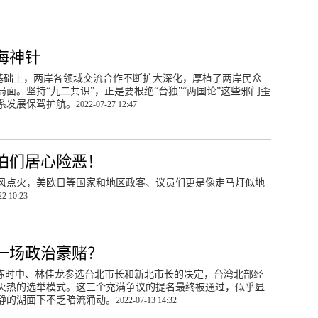
海神针
治基础上，两岸各领域交流合作不断扩大深化，厚植了两岸民众
面。坚持“九二共识”，正是要根绝“台独”“两国论”这些邪门歪
系发展保驾护航。
2022-07-27 12:47
珀们居心险恶！
风点火，美欧日等国家和地区政客、议员们更是像走马灯似地
22 10:23
一场政治豪赌？
召陈时中、林佳龙参选台北市长和新北市长的决定，台湾北部经
火热的选举模式。这三个充满争议的提名最终被通过，似乎显
静的湖面下不乏暗流涌动。
2022-07-13 14:32