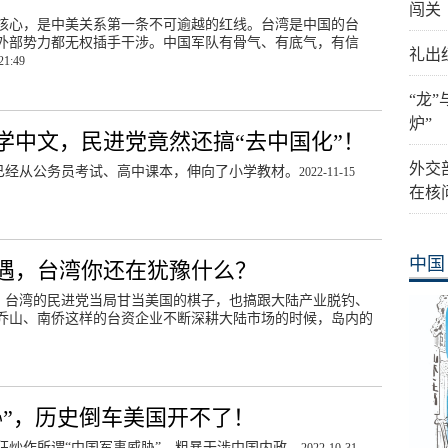
闯关
核心，是中美关系第一条不可逾越的红线。台湾是中国的台
外部势力都无权插手干涉。中国军队有骨气、有底气，有信
礼出
21:49
“龙
炉”
学中文，民进党竟然还搞“去中国化”！
外交
”已经从公务员考试、高中课本，伸向了小学教材。
2022-11-15
在核
中国
遇，台湾你还在犹豫什么？
”，台湾的民进党当局甘当美国的棋子，也搞跟大陆产业脱钓、
乔山、南侨这样的台资企业不断深耕大陆市场的时候，岛内的
胁”，历史倒车美国开不了！
狂炒作所谓“中国军事威胁”，粗暴干涉中国内政。