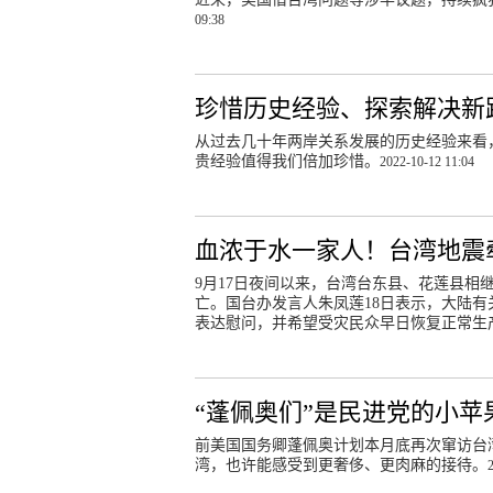
09:38
珍惜历史经验、探索解决新
从过去几十年两岸关系发展的历史经验来看
贵经验值得我们倍加珍惜。
2022-10-12 11:04
血浓于水一家人！台湾地震
9月17日夜间以来，台湾台东县、花莲县相继
亡。国台办发言人朱凤莲18日表示，大陆
表达慰问，并希望受灾民众早日恢复正常生
“蓬佩奥们”是民进党的小苹
前美国国务卿蓬佩奥计划本月底再次窜访台
湾，也许能感受到更奢侈、更肉麻的接待。