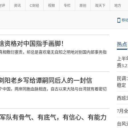
时评
资讯
C财经
视频
专栏
原创
观天下
地方
移
啥资格对中国指手画脚！
热点
真相敷衍塞责，却总是喜欢毫无自知之明地对别国内部事务指
上半
费3.
民调
浏阳老乡写给谭嗣同后人的一封信
稳定
个中国，两岸同胞血脉相连，自古以来大陆与台湾就有着密切
西班
7月
国军队有骨气、有底气，有信心、有能力
台风