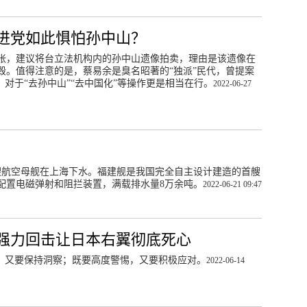
进党如此惧怕孙中山？
张，建议将台立法机构内的孙中山遗像拍卖，理由是该遗像在
毁。值得注意的是，蔡易余是臭名昭著的“独派”民代，曾提案
；对于“去孙中山”“去中国化”等操作更是相当在行。
2022-06-27
三艘航空母舰在上海下水。福建舰是我国完全自主设计建造的首艘
配置电磁弹射和阻拦装置，满载排水量8万余吨。
2022-06-21 09:47
强力回击让日本右翼彻底死心
底、又要保持洞察；既要高度警惕，又要积极应对。
2022-06-14