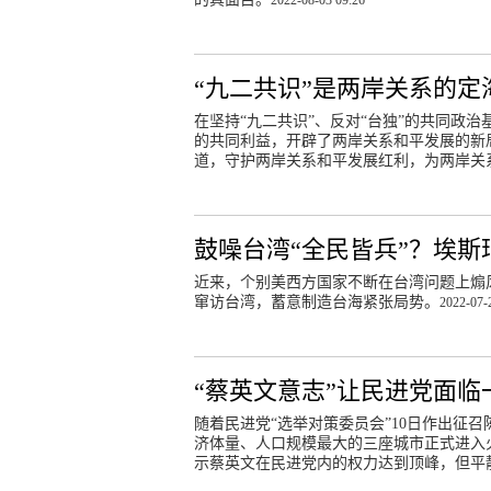
2022-08-03 09:26
“九二共识”是两岸关系的定
在坚持“九二共识”、反对“台独”的共同政
的共同利益，开辟了两岸关系和平发展的新局
道，守护两岸关系和平发展红利，为两岸关
鼓噪台湾“全民皆兵”？埃斯
近来，个别美西方国家不断在台湾问题上煽
窜访台湾，蓄意制造台海紧张局势。
2022-07-
“蔡英文意志”让民进党面临
随着民进党“选举对策委员会”10日作出征
济体量、人口规模最大的三座城市正式进入
示蔡英文在民进党内的权力达到顶峰，但平