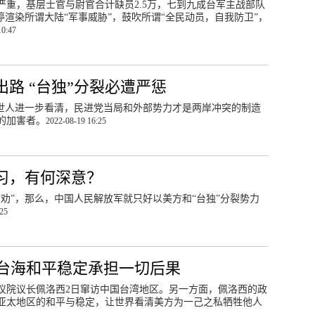
重，基层士官与尉官合计缺员2.5万，七到九成台军主战部队
停渲染所谓大陆“军事威胁”，鼓吹所谓“全民动员，自我防卫”，
10:47
出路 “台独”分裂必遭严惩
让世人进一步看清，民进党当局和外部势力才是两岸冲突的制造
的加害者。
2022-08-19 16:25
习，有何深意？
劝”，那么，中国人民解放军就只好以美方和“台独”分裂势力
:25
台海和平稳定承担一切后果
议院议长佩洛西2日窜访中国台湾地区。另一方面，佩洛西的政
亚太地区的和平与稳定，让世界看清美方为一己之私牺牲他人