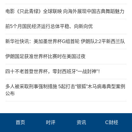
电影《只此青绿》全球联映 向海外展现中国古典舞蹈魅力
前5个月国民经济运行总体平稳、向新向优
新华社快讯：美加墨世界杯G组首轮 伊朗队2:2平新西兰队
伊朗国足获准世界杯比赛时在美国过夜
四十不老首登世界杯，零封西班牙“一战封神”！
多人被采取刑事强制措施 5起打击“银狐”木马病毒典型案例
公布
首页
时评
资讯
C财经