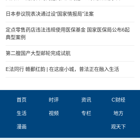
日本参议院表决通过设“国家情报局”法案
定点零售药店违法违规使用医保基金 国家医保局公布6起
典型案例
第二艘国产大型邮轮完成试航
E法同行 赣鄱红韵 | 在这座小城，普法正在融入生活
首页
时评
资讯
C财经
生活
视频
专栏
地方
漫画
观天下