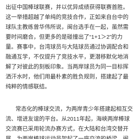
出征中国棒球联赛，并以优异成绩获得联赛首胜。
这一举措超越了单纯的竞技合作，正如来自台中的
球队主教练曾华伟所说，闽台选手在一起，虽然需
要时间磨合，但更多的是碰撞出了“1+1＞2”的力
量。赛事中，台湾球员与大陆球员通过协调配合和
融通互学，不仅提升了竞技水平，更潜移默化地消
解了对彼此的刻板印象。当两岸球员为同一目标挥
洒汗水时，他们用最朴素的胜负规则，搭建起了最
纯粹的情感联结。
常态化的棒球交流，为两岸青少年搭建起相互交
流、增进友谊的平台。从2011年起，海峡两岸棒球
交流赛已采用轮流办赛方式，在大陆和台湾交替开
展，为两岸棒球运动员架起了一座交流的桥梁。闽