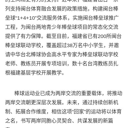
列支持闽台体育融合发展的政策措施，构建闽台棒
垒球“1+4+10”交流服务体系，实施闽台棒垒球推广
工程，为闽台两地青少年棒垒球项目的常态化交流
提供了有力保障。截至目前，福建省已有200所闽台
棒垒球联动学校，覆盖超过38万名中小学生，并邀
请中华台北棒球协会高水平专家为棒垒球联动学校
老师、教练员开展专项培训，数十名台湾教练员扎
根福建基层学校开展教学。
棒球运动业已成为两岸交流的重要载体，将推动
两岸交流朝更深层次发展。未来，通过持续创新机
制、拓展合作维度，相信这项“回家”的运动将以体育
之名，书写两岸同胞心灵契合、共谋发展的新篇