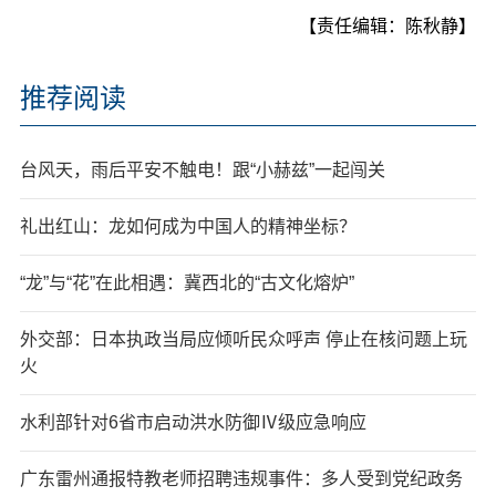
【责任编辑：陈秋静】
推荐阅读
台风天，雨后平安不触电！跟“小赫兹”一起闯关
礼出红山：龙如何成为中国人的精神坐标？
“龙”与“花”在此相遇：冀西北的“古文化熔炉”
外交部：日本执政当局应倾听民众呼声 停止在核问题上玩
火
水利部针对6省市启动洪水防御Ⅳ级应急响应
广东雷州通报特教老师招聘违规事件：多人受到党纪政务