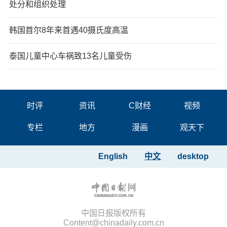
处分和组织处理
韩国首尔8年来首遇40摄氏度高温
泰国儿童中心车祸致13名儿童受伤
时评
资讯
C财经
视频
专栏
地方
漫画
观天下
English
中文
desktop
中国日报版权所有
Content@chinadaily.com.cn