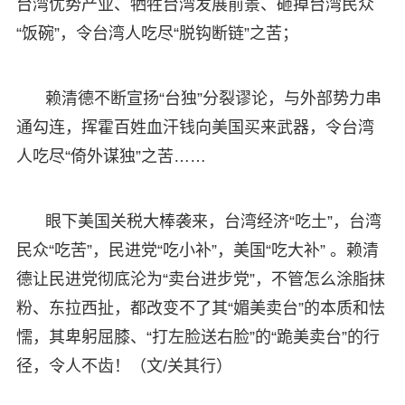
台湾优势产业、牺牲台湾发展前景、砸掉台湾民众
“饭碗”，令台湾人吃尽“脱钩断链”之苦；
赖清德不断宣扬“台独”分裂谬论，与外部势力串
通勾连，挥霍百姓血汗钱向美国买来武器，令台湾
人吃尽“倚外谋独”之苦……
眼下美国关税大棒袭来，台湾经济“吃土”，台湾
民众“吃苦”，民进党“吃小补”，美国“吃大补” 。赖清
德让民进党彻底沦为“卖台进步党”，不管怎么涂脂抹
粉、东拉西扯，都改变不了其“媚美卖台”的本质和怯
懦，其卑躬屈膝、“打左脸送右脸”的“跪美卖台”的行
径，令人不齿！（文/关其行）