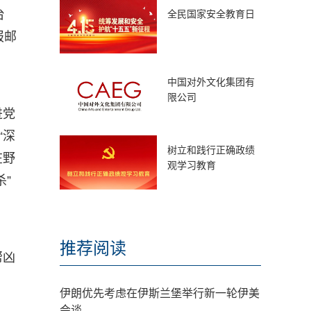
台
全民国家安全教育日
报邮
中国对外文化集团有
限公司
进党
“深
树立和践行正确政绩
在野
观学习教育
”
推荐阅读
帮凶
伊朗优先考虑在伊斯兰堡举行新一轮伊美
会谈