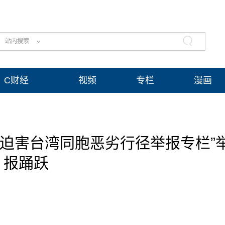
站内搜索
C财经
视频
专栏
漫画
凶迫害台湾同胞恶劣行径举报专栏”
报踊跃