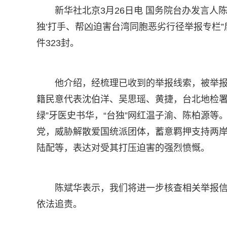
新华社北京3月26日电 国务院台办发言人
独’打手、帮凶迫害台湾同胞恶劣行径举报专栏
件323封。
他介绍，经梳理已收到的举报线索，被举
籍民意代表沈伯洋、吴思瑶、黄捷，台北地检署
绿”牙医史书华，“台独”网红温子渝、陈柏源
党，威胁解散爱国统派团体，蓄意羁押支持两岸
陆配等，表达对受其打压迫害的强烈愤慨。
陈斌华表示，我们将进一步核查相关举报
依法追责。