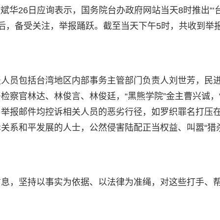
陈斌华26日应询表示，国务院台办政府网站当天8时推出“‘
”后，备受关注，举报踊跃。截至当天下午5时，共收到举
报人员包括台湾地区内部事务主管部门负责人刘世芳，民
检察官林达、林俊言、林俊廷，“黑熊学院”金主曹兴诚，
等。举报邮件均控诉相关人员的恶劣行径，如罗织罪名打压
关系和平发展的人士，公然侵害陆配正当权益、叫嚣“猎杀
信息，坚持以事实为依据、以法律为准绳，对这些打手、