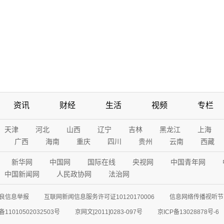
资讯
财经
生活
视频
专栏
天津
河北
山西
辽宁
吉林
黑龙江
上海
广西
海南
重庆
四川
贵州
云南
西藏
新华网
中国网
国际在线
央视网
中国青年网
中国新闻网
人民政协网
法治网
良信息举报
互联网新闻信息服务许可证10120170006
信息网络传播视听节目
11010502032503号
京网文[2011]0283-097号
京ICP备13028878号-6