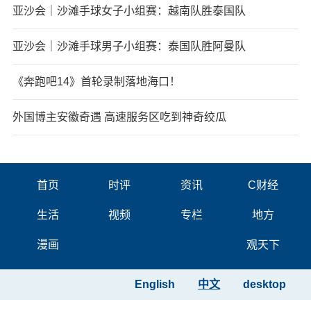
亚沙会｜沙滩手球女子小组赛：越南队胜泰国队
亚沙会｜沙滩手球男子小组赛：泰国队胜阿曼队
《奔跑吧14》首轮录制落地海口！
外国博主安徽奇遇 高速服务区吃到神奇绞瓜
首页
时评
资讯
C财经
生活
视频
专栏
地方
漫画
观天下
English
中文
desktop