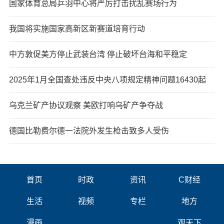
国家体育总局乒羽中心将严厉打击扰乱赛场行为
我国将实施国家高新区新赛道培育行动
中方敦促美方停止武装台湾 停止破坏台海和平稳定
2025年1月全国查处违反中央八项规定精神问题16430起
乌克兰矿产协议观察 美欧打响乌矿产争夺战
德国比勒费尔德一法院外发生枪击致多人受伤
首页
时政
资讯
C财经
生活
视频
专栏
地方
漫画
观天下