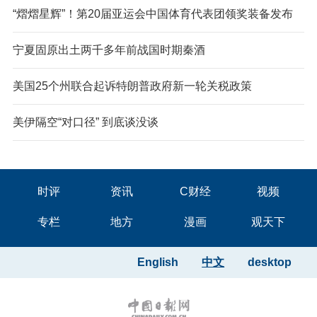
“熠熠星辉”！第20届亚运会中国体育代表团领奖装备发布
宁夏固原出土两千多年前战国时期秦酒
美国25个州联合起诉特朗普政府新一轮关税政策
美伊隔空“对口径” 到底谈没谈
时评
资讯
C财经
视频
专栏
地方
漫画
观天下
English
中文
desktop