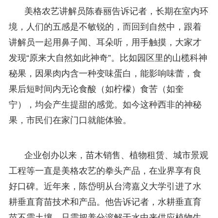
美格农艺讲解员陈春丽告诉记者，长期在室内环
境，人们的五感是不敏锐的，而回到自然中，跟着
讲解员一起用鼻子闻、耳朵听，用手触摸，大家才
发现“原来大自然如此神奇”。比如园区里的山榄科神
秘果，因果肉内含一种变味蛋白，能影响味蕾，食
果后短时间内无论食酸（如柠檬）食苦（如奎
宁），均会产生提甜的感觉。如今这种西非的神秘
果，市民们在家门口就能体验。
企业创办以来，苗木销售、植物租赁、城市景观
工程等一直是美格农艺的拳头产品，在业界享有良
好口碑。近年来，陈岱明从台湾嘉义大学引进了水
耕垂直育苗技术和产品。他告诉记者，水耕垂直育
苗不需土壤，只需把养分溶解于水中来供应植物生