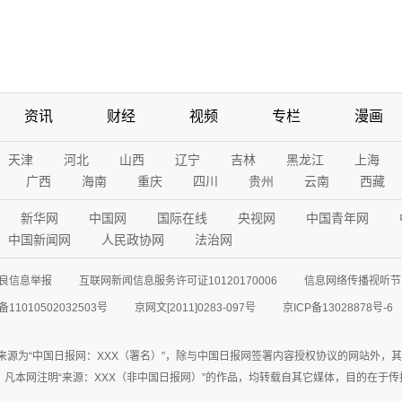
资讯
财经
视频
专栏
漫画
天津
河北
山西
辽宁
吉林
黑龙江
上海
广西
海南
重庆
四川
贵州
云南
西藏
新华网
中国网
国际在线
央视网
中国青年网
中国新闻网
人民政协网
法治网
良信息举报
互联网新闻信息服务许可证10120170006
信息网络传播视听节目
11010502032503号
京网文[2011]0283-097号
京ICP备13028878号-6
来源为“中国日报网：XXX（署名）”，除与中国日报网签署内容授权协议的网站外，
77联系；凡本网注明“来源：XXX（非中国日报网）”的作品，均转载自其它媒体，目的