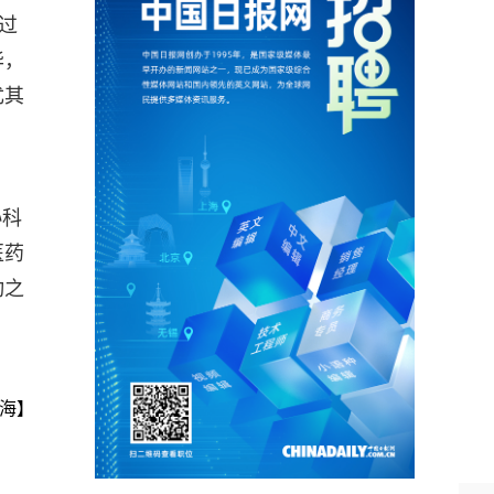
过
华，
尤其
协科
医药
动之
海】