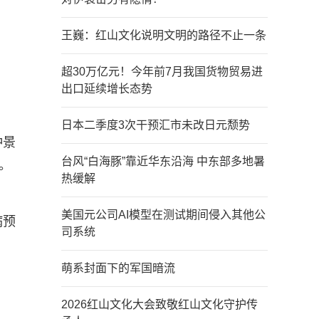
王巍：红山文化说明文明的路径不止一条
超30万亿元！今年前7月我国货物贸易进
出口延续增长态势
日本二季度3次干预汇市未改日元颓势
仲景
台风“白海豚”靠近华东沿海 中东部多地暑
。
热缓解
美国元公司AI模型在测试期间侵入其他公
病预
司系统
萌系封面下的军国暗流
2026红山文化大会致敬红山文化守护传