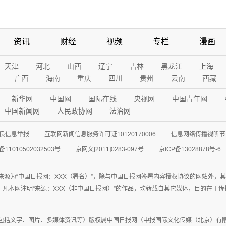
资讯
财经
视频
专栏
漫画
天津
河北
山西
辽宁
吉林
黑龙江
上海
广西
海南
重庆
四川
贵州
云南
西藏
新华网
中国网
国际在线
央视网
中国青年网
中国新闻网
人民政协网
法治网
良信息举报
互联网新闻信息服务许可证10120170006
信息网络传播视听节目
11010502032503号
京网文[2011]0283-097号
京ICP备13028878号-6
来源为“中国日报网：XXX（署名）”，除与中国日报网签署内容授权协议的网站外，
77联系；凡本网注明“来源：XXX（非中国日报网）”的作品，均转载自其它媒体，目的
包括文字、图片、多媒体资讯等）版权属中国日报网（中报国际文化传媒（北京）有限