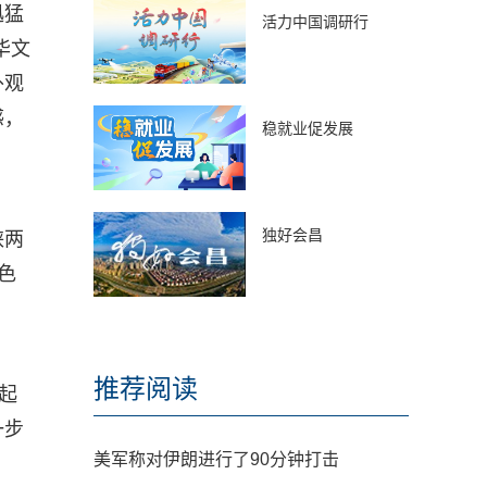
迅猛
活力中国调研行
华文
外观
感，
稳就业促发展
独好会昌
峡两
色
推荐阅读
起
一步
美军称对伊朗进行了90分钟打击