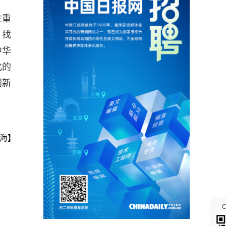
注重
，找
中华
化的
创新
海】