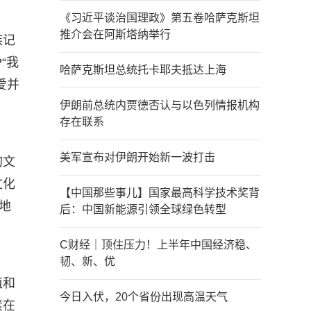
《习近平谈治国理政》第五卷哈萨克斯坦
推介会在阿斯塔纳举行
族记
“我
哈萨克斯坦总统托卡耶夫抵达上海
爱并
伊朗前总统内贾德否认与以色列情报机构
存在联系
美军宣布对伊朗开始新一波打击
的文
文化
【中国那些事儿】国家最高科学技术奖背
地
后：中国新能源引领全球绿色转型
C财经｜顶住压力！上半年中国经济稳、
韧、新、优
值和
今日入伏，20个省份出现高温天气
素在