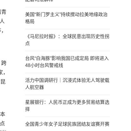
湾青
美国“新门罗主义”持续搅动拉美地缘政治
人
格局
等，
《马尼拉时报》：全球民意出现历史性拐
点
台风“白海豚”影响我国已成定局 即将进入
、跨
48小时台风警戒线
家，
活力中国调研行｜沉浸式体验无人驾驶载
占昆
人航空器
星展银行：人民币正成为更多贸易结算选
择
，本
点
全国青少年女子足球民族团结友谊赛开赛