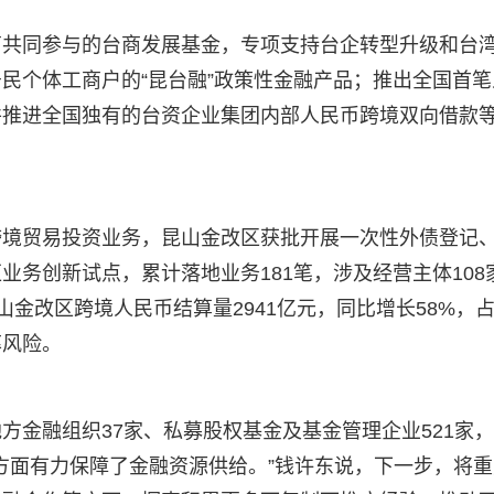
商共同参与的台商发展基金，专项支持台企转型升级和台
民个体工商户的“昆台融”政策性金融产品；推出全国首笔
并推进全国独有的台资企业集团内部人民币跨境双向借款
。
跨境贸易投资业务，昆山金改区获批开展一次性外债登记
务创新试点，累计落地业务181笔，涉及经营主体108
昆山金改区跨境人民币结算量2941亿元，同比增长58%，
率风险。
地方金融组织37家、私募股权基金及基金管理企业521家
等方面有力保障了金融资源供给。”钱许东说，下一步，将重