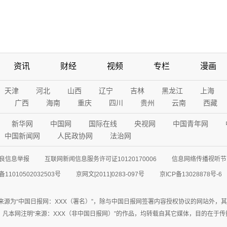
资讯
财经
视频
专栏
漫画
天津
河北
山西
辽宁
吉林
黑龙江
上海
广西
海南
重庆
四川
贵州
云南
西藏
新华网
中国网
国际在线
央视网
中国青年网
中国新闻网
人民政协网
法治网
良信息举报
互联网新闻信息服务许可证10120170006
信息网络传播视听节目
11010502032503号
京网文[2011]0283-097号
京ICP备13028878号-6
来源为“中国日报网：XXX（署名）”，除与中国日报网签署内容授权协议的网站外，
77联系；凡本网注明“来源：XXX（非中国日报网）”的作品，均转载自其它媒体，目的