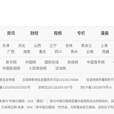
资讯
财经
视频
专栏
漫画
天津
河北
山西
辽宁
吉林
黑龙江
上海
广西
海南
重庆
四川
贵州
云南
西藏
新华网
中国网
国际在线
央视网
中国青年网
中国新闻网
人民政协网
法治网
良信息举报
互联网新闻信息服务许可证10120170006
信息网络传播视听节目
11010502032503号
京网文[2011]0283-097号
京ICP备13028878号-6
来源为“中国日报网：XXX（署名）”，除与中国日报网签署内容授权协议的网站外，
77联系；凡本网注明“来源：XXX（非中国日报网）”的作品，均转载自其它媒体，目的