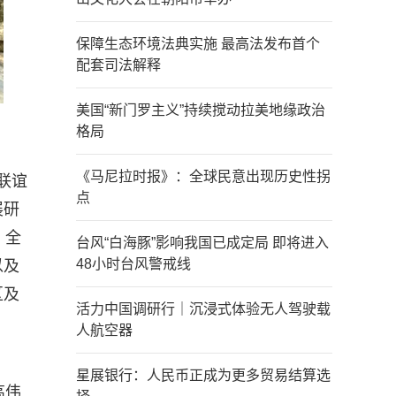
保障生态环境法典实施 最高法发布首个
配套司法解释
美国“新门罗主义”持续搅动拉美地缘政治
格局
《马尼拉时报》：全球民意出现历史性拐
联谊
点
展研
。全
台风“白海豚”影响我国已成定局 即将进入
48小时台风警戒线
以及
区及
活力中国调研行｜沉浸式体验无人驾驶载
人航空器
星展银行：人民币正成为更多贸易结算选
高伟