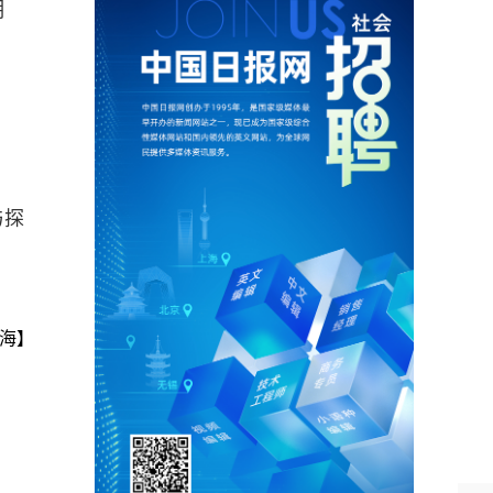
明
与探
海】