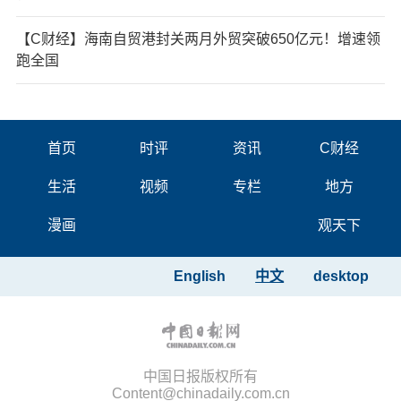
【C财经】海南自贸港封关两月外贸突破650亿元！增速领
跑全国
首页
时评
资讯
C财经
生活
视频
专栏
地方
漫画
观天下
English
中文
desktop
中国日报版权所有
Content@chinadaily.com.cn