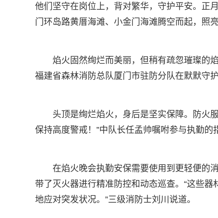
他们坚守在岗位上，背对繁华，守护平安。正月
门环岛路黄厝海滩、小金门海滩腾空而起，照
焰火固然绚烂而美丽，但稍有疏忽璀璨的
福建省森林消防总队厦门市驻防分队在默默守
头顶是绚烂焰火，身后是坚实保障。防火服
保持高度警戒！”中队长任孟帅嘱咐参与执勤的
在焰火晚会执勤安保需要使用到更轻便的
带了灭火器进行精准防控和动态巡查。“这些器
地应对突发状况。”三级消防士刘川说道。