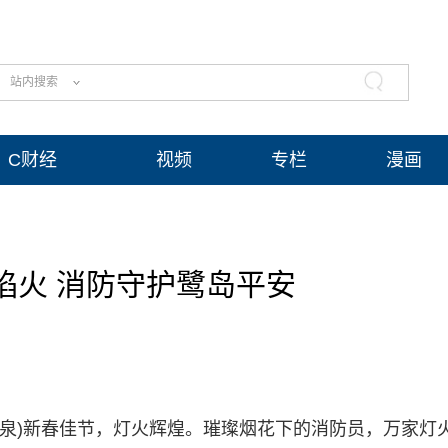
站内搜索
C财经
视频
专栏
漫画
焰火 消防守护鹭岛平安
 谢豪泉)新春佳节，灯火辉煌。璀璨烟花下的消防员，万家灯