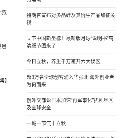
“叔
特朗普宣布对多晶硅及其衍生产品加征关
税
立下中国新坐标！最新版月球“说明书”高
清细节图来了
战员
今日立秋，养生千万避开六大误区
超3万名全球创客涌入华强北 海外创业者
海】
为何而来
俄外交部说日本加速“再军事化”扰乱地区
及全球安全
一城一节气丨立秋