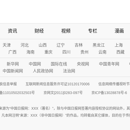
资讯
财经
视频
专栏
漫画
天津
河北
山西
辽宁
吉林
黑龙江
上海
广西
海南
重庆
四川
贵州
云南
西藏
新华网
中国网
国际在线
央视网
中国青年网
中国新闻网
人民政协网
法治网
良信息举报
互联网新闻信息服务许可证10120170006
信息网络传播视听节目
11010502032503号
京网文[2011]0283-097号
京ICP备13028878号-6
来源为“中国日报网：XXX（署名）”，除与中国日报网签署内容授权协议的网站外，
77联系；凡本网注明“来源：XXX（非中国日报网）”的作品，均转载自其它媒体，目的