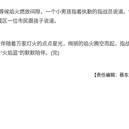
在等候焰火燃放间隙，一个小男孩指着执勤的指战员说道。
戒区一位市民跟孩子说道。
，伴随着万家灯火的点点星光，绚丽的焰火腾空而起，指
火焰蓝”的默默陪伴。(完)
【责任编辑：蔡东