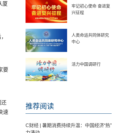
从厦
牢记初心使命 奋进复
兴征程
人类命运共同体研究
后，
中心
活力中国调研行
家要
们还
推荐阅读
快速
C财经 | 暑期消费持续升温：中国经济“热”
力涌动