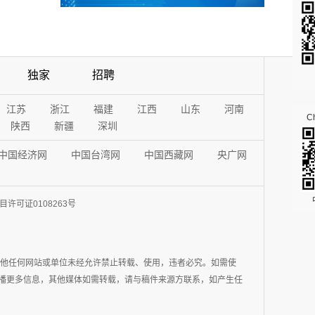
独家
招聘
江苏
浙江
福建
江西
山东
河南
Ch
陕西
新疆
深圳
中国经济网
中国台湾网
中国西藏网
央广网
许可证0108263号
其他任何网站或单位未经允许禁止转载、使用，违者必究。如需使
在于传播更多信息，其他媒体如需转载，请与稿件来源方联系，如产生任