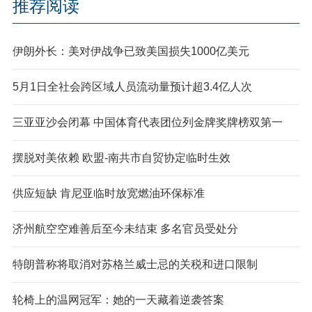
推荐阅读
伊朗外长：美对伊战争已致美国损失1000亿美元
5月1日全社会跨区域人员流动量预计超3.4亿人次
三亚亚沙会闭幕 中国体育代表团位列金牌奖牌榜双第一
摆脱对美依赖 欧盟-南共市自贸协定临时生效
供应短缺 肯尼亚临时放宽燃油环保标准
济州航空空难善后至今未结束 多名官员受处分
特朗普称将取消对苏格兰威士忌的关税和进口限制
轮椅上的温网冠军：她的一天藏着逆袭答案