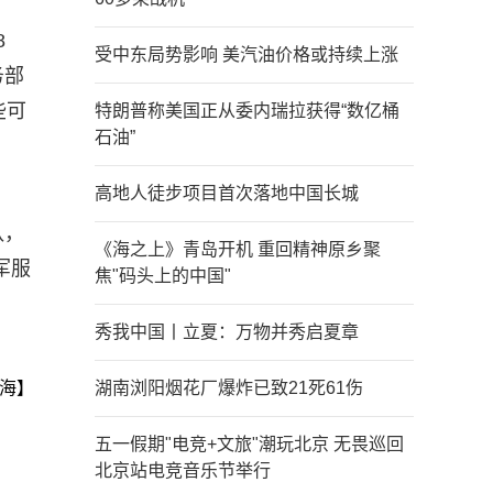
8
受中东局势影响 美汽油价格或持续上涨
务部
些可
特朗普称美国正从委内瑞拉获得“数亿桶
石油”
高地人徒步项目首次落地中国长城
队，
《海之上》青岛开机 重回精神原乡聚
军服
焦"码头上的中国"
秀我中国丨立夏：万物并秀启夏章
海】
湖南浏阳烟花厂爆炸已致21死61伤
五一假期"电竞+文旅"潮玩北京 无畏巡回
北京站电竞音乐节举行