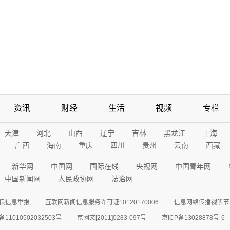
资讯
财经
生活
视频
专栏
天津
河北
山西
辽宁
吉林
黑龙江
上海
广西
海南
重庆
四川
贵州
云南
西藏
新华网
中国网
国际在线
央视网
中国青年网
中国新闻网
人民政协网
法治网
良信息举报
互联网新闻信息服务许可证10120170006
信息网络传播视听节目
11010502032503号
京网文[2011]0283-097号
京ICP备13028878号-6