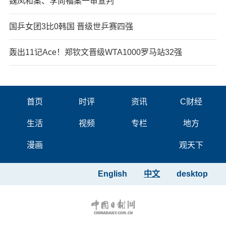
魏凤和案、李尚福案一审宣判
国乒女团3比0韩国 晋级世乒赛四强
轰出11记Ace！郑钦文晋级WTA1000罗马站32强
首页
时评
资讯
C财经
生活
视频
专栏
地方
漫画
观天下
English
中文
desktop