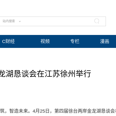
站内搜索
C财经
视频
专栏
漫画
龙湖恳谈会在江苏徐州举行
芯共筑，智造未来。4月25日，第四届徐台两岸金龙湖恳谈会