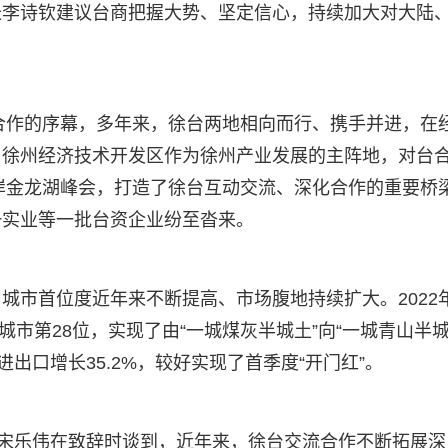
长李诗钦建议台商把握大势、坚定信心，持续加大对大陆
贸合作的序幕，多年来，徐台两地相向而行、携手并进，在
。徐州经济技术开发区作为徐州产业发展的主阵地，对台
两岸金龙湖峰会，打造了徐台互动交流、深化合作的重要桥
一实业等一批台资企业纷至沓来。
城市首位度近年来不断提高、市场腹地持续扩大。2022
上城市第28位，实现了由“一城煤灰半城土”向“一城青山半城
，进出口增长35.2%，较好实现了首季度“开门红”。
记宋乐伟在致辞时谈到，近年来，徐台交流合作不断拓展深