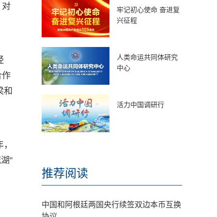
、对
牢记初心使命 奋进复
兴征程
人类命运共同体研究
经
中心
合作
梁和
活力中国调研行
年，
湖”
推荐阅读
中国和阿根廷两国央行续签双边本币互换
协议