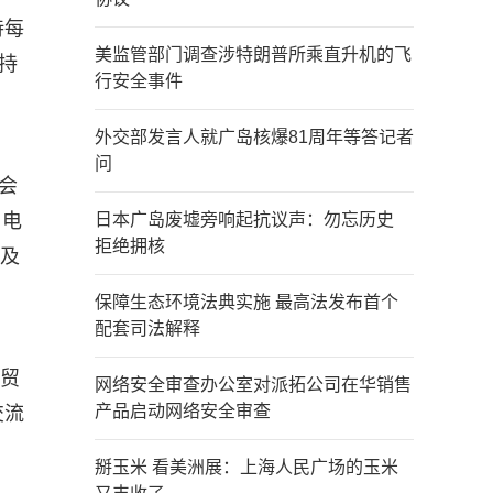
待每
美监管部门调查涉特朗普所乘直升机的飞
持
行安全事件
外交部发言人就广岛核爆81周年等答记者
问
会
日电
日本广岛废墟旁响起抗议声：勿忘历史
拒绝拥核
以及
保障生态环境法典实施 最高法发布首个
配套司法解释
经贸
网络安全审查办公室对派拓公司在华销售
产品启动网络安全审查
交流
掰玉米 看美洲展：上海人民广场的玉米