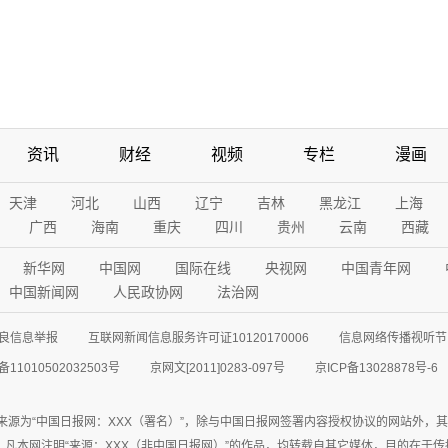
资讯
财经
视频
专栏
漫画
天津
河北
山西
辽宁
吉林
黑龙江
上海
广西
海南
重庆
四川
贵州
云南
西藏
新华网
中国网
国际在线
央视网
中国青年网
中国新闻网
人民政协网
法治网
良信息举报
互联网新闻信息服务许可证10120170006
信息网络传播视听节目
11010502032503号
京网文[2011]0283-097号
京ICP备13028878号-6
来源为“中国日报网：XXX（署名）”，除与中国日报网签署内容授权协议的网站外，
77联系；凡本网注明“来源：XXX（非中国日报网）”的作品，均转载自其它媒体，目的