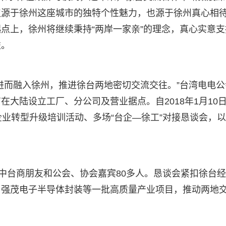
仅源于徐州这座城市的独特个性魅力，也源于徐州真心相
点上，徐州将继续秉持“两岸一家亲”的理念，真心实意支
益。
进而融入徐州，推进徐台两地密切交流交往。”台湾电电公
大陆设立工厂、分公司及营业据点。自2018年1月10
企业转型升级培训活动、多场“台企—徐工”对接恳谈会，
其中台商朋友和公会、协会嘉宾80多人。恳谈会紧扣徐台
、强茂电子半导体封装等一批高质量产业项目，推动两地