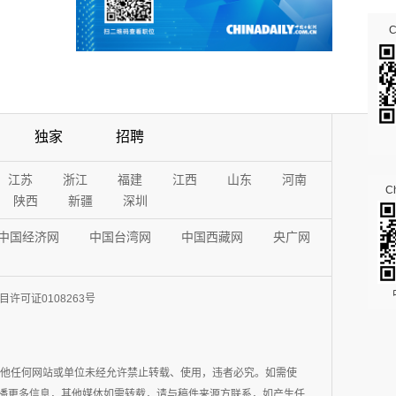
独家
招聘
江苏
浙江
福建
江西
山东
河南
Ch
陕西
新疆
深圳
中国经济网
中国台湾网
中国西藏网
央广网
许可证0108263号
其他任何网站或单位未经允许禁止转载、使用，违者必究。如需使
在于传播更多信息，其他媒体如需转载，请与稿件来源方联系，如产生任