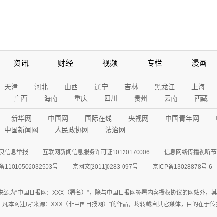
资讯
财经
视频
专栏
漫画
天津
河北
山西
辽宁
吉林
黑龙江
上海
广西
海南
重庆
四川
贵州
云南
西藏
新华网
中国网
国际在线
央视网
中国青年网
中国新闻网
人民政协网
法治网
良信息举报
互联网新闻信息服务许可证10120170006
信息网络传播视听节目
11010502032503号
京网文[2011]0283-097号
京ICP备13028878号-6
来源为“中国日报网：XXX（署名）”，除与中国日报网签署内容授权协议的网站外，
77联系；凡本网注明“来源：XXX（非中国日报网）”的作品，均转载自其它媒体，目的