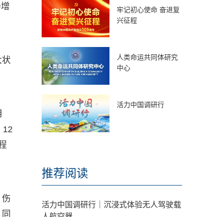
仍增
牢记初心使命 奋进复
兴征程
人类命运共同体研究
大状
中心
活力中国调研行
月
12
程
推荐阅读
。伤
活力中国调研行｜沉浸式体验无人驾驶载
；同
人航空器