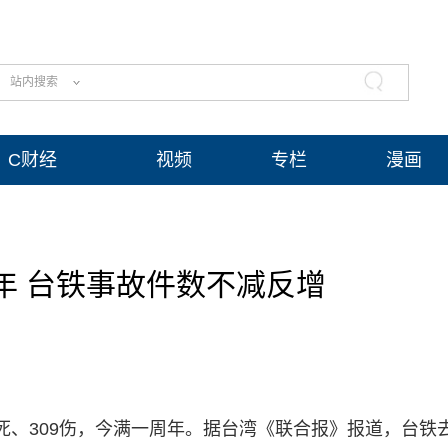
站内搜索
C财经
视频
专栏
漫画
年 台铁事故件数不减反增
9死、309伤，今满一周年。据台湾《联合报》报道，台铁