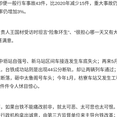
即便一般行车事故43件，比2020年减少15件，重大事故
率仍增加3%。
责人王国材受访时坦言“险象环生”、“很担心哪一天又有
甚满意。
中坜站自强号、新马站区间车接连发生车底失火；再来5
，台铁成功站则是出现44公分断轨，却让两辆列车通过；
断落，砸中太鲁阁号车头；今年1月，枋寮车站又发生工
，件件令人怵目惊心。
痛，如果台铁不能痛改前非，就太可恶、太可悲也太可恨
台行政机构拿出诚意，由第三方监督单位来主导台铁改革