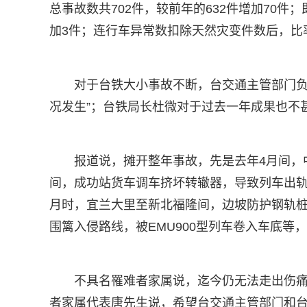
总事故数共702件，较前年的632件增加70件；
加3件；连行车异常数扣除天然灾变件数后，比
对于台铁大小事故不断，台交通主管部门负
况发生”；台铁局长杜微对于过去一年成果也不
报道说，摊开整年事故，先是去年4月间，
间，成功站货车调车挤坏转辙器，导致列车出轨
月时，宜兰大里至新北福隆间，边坡防护钢轨桩
围篱入侵路线，被EMU900型列车卷入车底等
不具名罹难者家属说，迄今仍无法走出伤
者家属代表唐先生说，希望台交通主管部门和