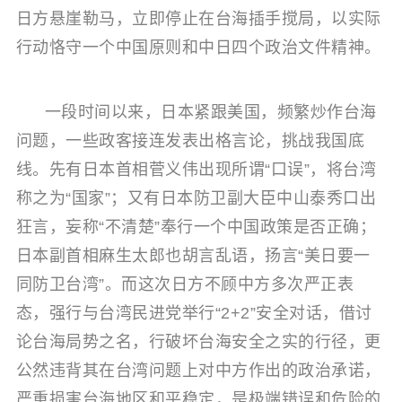
日方悬崖勒马，立即停止在台海插手搅局，以实际
行动恪守一个中国原则和中日四个政治文件精神。
一段时间以来，日本紧跟美国，频繁炒作台海
问题，一些政客接连发表出格言论，挑战我国底
线。先有日本首相菅义伟出现所谓“口误”，将台湾
称之为“国家”；又有日本防卫副大臣中山泰秀口出
狂言，妄称“不清楚”奉行一个中国政策是否正确；
日本副首相麻生太郎也胡言乱语，扬言“美日要一
同防卫台湾”。而这次日方不顾中方多次严正表
态，强行与台湾民进党举行“2+2”安全对话，借讨
论台海局势之名，行破坏台海安全之实的行径，更
公然违背其在台湾问题上对中方作出的政治承诺，
严重损害台海地区和平稳定，是极端错误和危险的