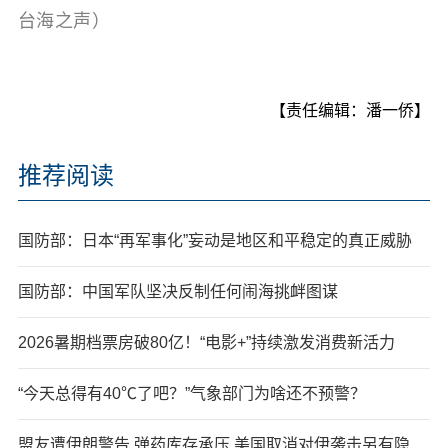
台海之声）
【责任编辑：潘一侨】
推荐阅读
国防部：日本“再军事化”妄动是地区和平稳定的真正威胁
国防部：中国军队坚决反制任何闹海挑衅图谋
2026暑期档票房破80亿！“电影+”持续激发消费新活力
“今天总得有40℃了吧？”气象部门为啥还不预警？
盟友遭伊朗警告 弹药库存承压 美国取消对伊袭击另有隐