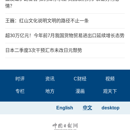
情？
王巍：红山文化说明文明的路径不止一条
超30万亿元！今年前7月我国货物贸易进出口延续增长态势
日本二季度3次干预汇市未改日元颓势
时评
资讯
C财经
视频
专栏
地方
漫画
观天下
English
中文
desktop