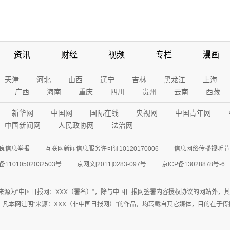
资讯
财经
视频
专栏
漫画
天津
河北
山西
辽宁
吉林
黑龙江
上海
广西
海南
重庆
四川
贵州
云南
西藏
新华网
中国网
国际在线
央视网
中国青年网
中国新闻网
人民政协网
法治网
良信息举报
互联网新闻信息服务许可证10120170006
信息网络传播视听节目
11010502032503号
京网文[2011]0283-097号
京ICP备13028878号-6
来源为“中国日报网：XXX（署名）”，除与中国日报网签署内容授权协议的网站外，
77联系；凡本网注明“来源：XXX（非中国日报网）”的作品，均转载自其它媒体，目的