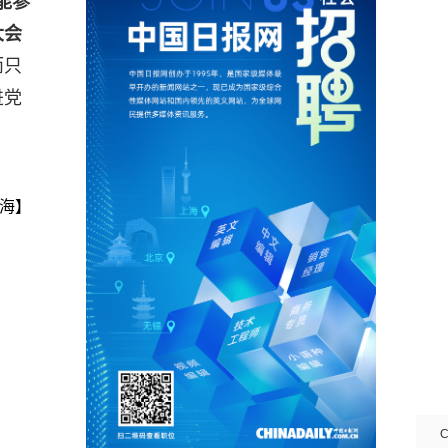
能参
大会
而只
进党
海】