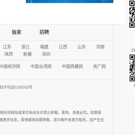
独家
招聘
江苏
浙江
福建
江西
山东
河南
Ch
陕西
新疆
深圳
中国经济网
中国台湾网
中国西藏网
央广网
许可证0108263号
其他任何网站或单位未经允许禁止转载、使用，违者必究。如需使
在于传播更多信息，其他媒体如需转载，请与稿件来源方联系，如产生任