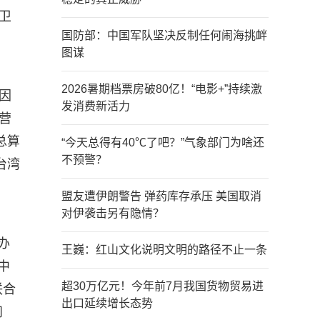
卫
国防部：中国军队坚决反制任何闹海挑衅
图谋
2026暑期档票房破80亿！“电影+”持续激
因
发消费新活力
营
总算
“今天总得有40℃了吧？”气象部门为啥还
不预警？
台湾
盟友遭伊朗警告 弹药库存承压 美国取消
对伊袭击另有隐情？
办
王巍：红山文化说明文明的路径不止一条
中
超30万亿元！今年前7月我国货物贸易进
联合
出口延续增长态势
问