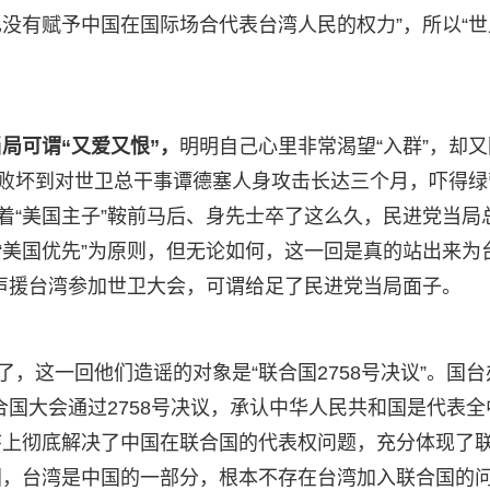
没有赋予中国在国际场合代表台湾人民的权力”，所以“世
局可谓“又爱又恨”，
明明自己心里非常渴望“入群”，却又
急败坏到对世卫总干事谭德塞人身攻击长达三个月，吓得绿
着“美国主子”鞍前马后、身先士卒了这么久，民进党当局
“美国优先”为原则，但无论如何，这一回是真的站出来为
文声援台湾参加世卫大会，可谓给足了民进党当局面子。
了，这一回他们造谣的对象是“联合国2758号决议”。国台
联合国大会通过2758号决议，承认中华人民共和国是代表全
序上彻底解决了中国在联合国的代表权问题，充分体现了
国，台湾是中国的一部分，根本不存在台湾加入联合国的