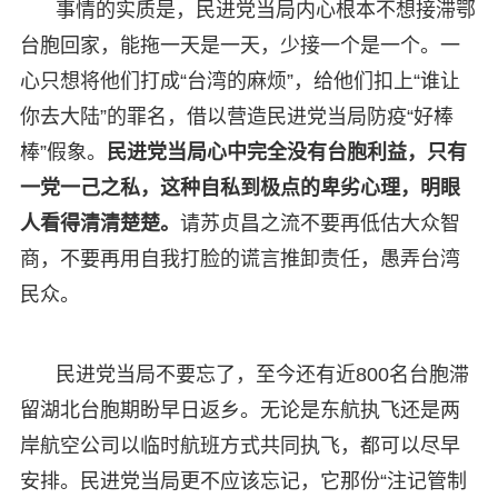
事情的实质是，民进党当局内心根本不想接滞鄂
台胞回家，能拖一天是一天，少接一个是一个。一
心只想将他们打成“台湾的麻烦”，给他们扣上“谁让
你去大陆”的罪名，借以营造民进党当局防疫“好棒
棒”假象。
民进党当局心中完全没有台胞利益，只有
一党一己之私，这种自私到极点的卑劣心理，明眼
人看得清清楚楚。
请苏贞昌之流不要再低估大众智
商，不要再用自我打脸的谎言推卸责任，愚弄台湾
民众。
民进党当局不要忘了，至今还有近800名台胞滞
留湖北台胞期盼早日返乡。无论是东航执飞还是两
岸航空公司以临时航班方式共同执飞，都可以尽早
安排。民进党当局更不应该忘记，它那份“注记管制