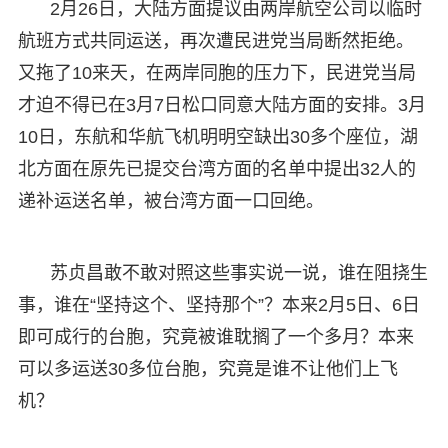
2月26日，大陆方面提议由两岸航空公司以临时
航班方式共同运送，再次遭民进党当局断然拒绝。
又拖了10来天，在两岸同胞的压力下，民进党当局
才迫不得已在3月7日松口同意大陆方面的安排。3月
10日，东航和华航飞机明明空缺出30多个座位，湖
北方面在原先已提交台湾方面的名单中提出32人的
递补运送名单，被台湾方面一口回绝。
苏贞昌敢不敢对照这些事实说一说，谁在阻挠生
事，谁在“坚持这个、坚持那个”？本来2月5日、6日
即可成行的台胞，究竟被谁耽搁了一个多月？本来
可以多运送30多位台胞，究竟是谁不让他们上飞
机？