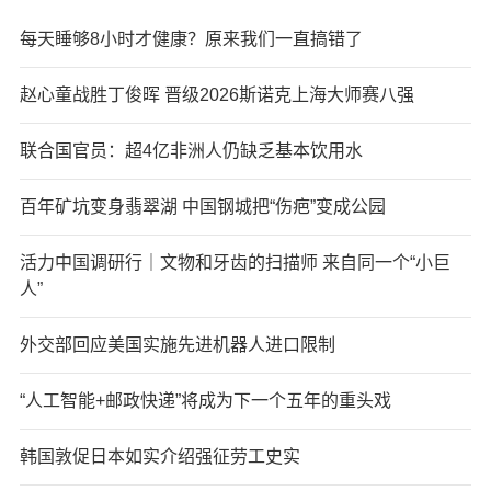
每天睡够8小时才健康？原来我们一直搞错了
赵心童战胜丁俊晖 晋级2026斯诺克上海大师赛八强
联合国官员：超4亿非洲人仍缺乏基本饮用水
百年矿坑变身翡翠湖 中国钢城把“伤疤”变成公园
活力中国调研行｜文物和牙齿的扫描师 来自同一个“小巨
人”
外交部回应美国实施先进机器人进口限制
“人工智能+邮政快递”将成为下一个五年的重头戏
韩国敦促日本如实介绍强征劳工史实