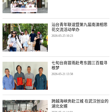
汕台青年联谊暨第九届南澳相思
花交流活动举办
2026-05-25 10:23
七旬台商冒雨赴粤东圆三百载寻
根梦
2026-05-21 13:58
跨越海峡奔赴江城 在武汉创业的
湖北女婿