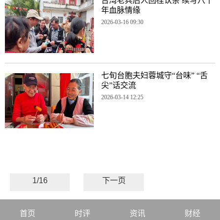
台湾老兵后人回桂认亲 续写八十
年血脉情缘
2026-03-16 09:30
七旬台胞夫妇蓉城守“台味” “舌
尖”话交流
2026-03-14 12:25
1/16
下一页
首页
时评
资讯
财经