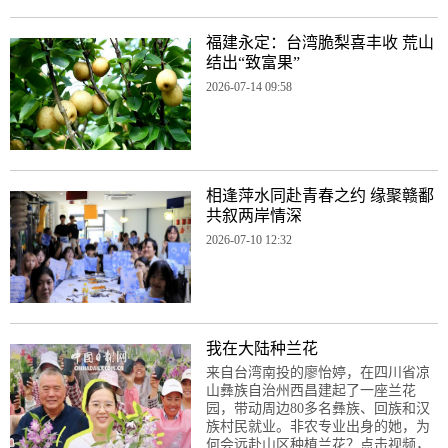
福建永定：台湾脆梨喜丰收 荒山
结出“致富果”
2026-07-14 09:58
相逢萍水同赴青春之约 缘聚赣鄱
共叙两岸情深
2026-07-10 12:32
我在大陆种兰花
来自台湾南投的廖怡婷，在四川省凉
山彝族自治州西昌建起了一座兰花
园，带动周边80多名彝族、回族和汉
族村民就业。非农专业出身的她，为
何会远赴山区种植兰花？点击视频，