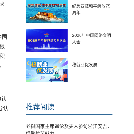
决
纪念西藏和平解放75
周年
2026年中国网络文明
中国
大会
根
积
稳就业促发展
，
地认
推荐阅读
分认
老挝国家主席通伦及夫人参访浙江安吉，
感受竹艺魅力