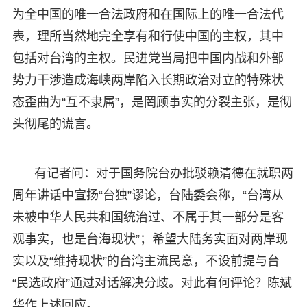
为全中国的唯一合法政府和在国际上的唯一合法代
表，理所当然地完全享有和行使中国的主权，其中
包括对台湾的主权。民进党当局把中国内战和外部
势力干涉造成海峡两岸陷入长期政治对立的特殊状
态歪曲为“互不隶属”，是罔顾事实的分裂主张，是彻
头彻尾的谎言。
有记者问：对于国务院台办批驳赖清德在就职两
周年讲话中宣扬“台独”谬论，台陆委会称，“台湾从
未被中华人民共和国统治过、不属于其一部分是客
观事实，也是台海现状”；希望大陆务实面对两岸现
实以及“维持现状”的台湾主流民意，不设前提与台
“民选政府”通过对话解决分歧。对此有何评论？陈斌
华作上述回应。