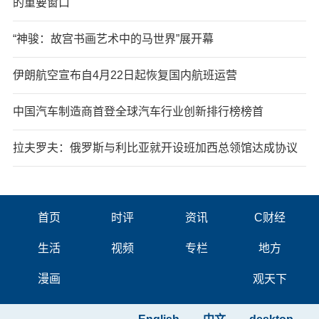
的重要窗口
“神骏：故宫书画艺术中的马世界”展开幕
伊朗航空宣布自4月22日起恢复国内航班运营
中国汽车制造商首登全球汽车行业创新排行榜榜首
拉夫罗夫：俄罗斯与利比亚就开设班加西总领馆达成协议
首页
时评
资讯
C财经
生活
视频
专栏
地方
漫画
观天下