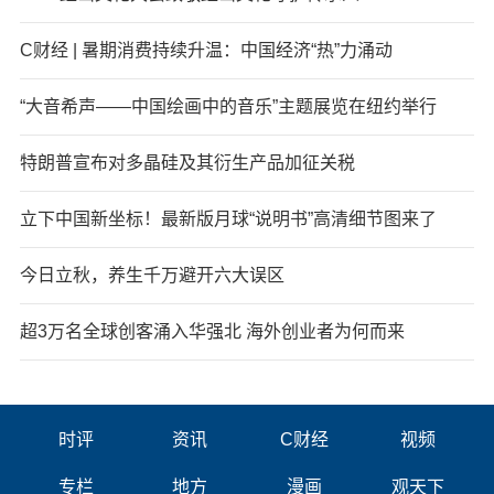
C财经 | 暑期消费持续升温：中国经济“热”力涌动
“大音希声——中国绘画中的音乐”主题展览在纽约举行
特朗普宣布对多晶硅及其衍生产品加征关税
立下中国新坐标！最新版月球“说明书”高清细节图来了
今日立秋，养生千万避开六大误区
超3万名全球创客涌入华强北 海外创业者为何而来
时评
资讯
C财经
视频
专栏
地方
漫画
观天下