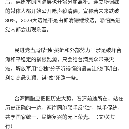
后，连原本的同温层也开始分崩离析。连立场偏绿
的媒体人都开始公开呛声赖清德，宣称若未来跌破
30%，2028大选是不是由赖清德继续选，恐怕民进
党内都会出现杂音。
民进党当局谋“独”挑衅和外部势力干涉是破坏台
海和平稳定的祸根乱源，只会给台湾民众带来灾
难。解放军用“台独”分子听得懂的语言让他们明白，
利剑高悬头顶，谋“独”死路一条。
台湾同胞应把握历史大势，看清前途所在，站在
历史正确的一边，两岸同胞联手反“独”，携手促统，
共享国家统一、民族复兴的无上荣光。（文/关其
行）