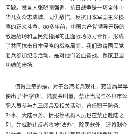
问题。发言人张晓刚强调，抗日战争是一场全体中
华儿女众志成城、同仇敌忾、反抗日本军国主义侵
略的正义斗争。80多年前，中国共产党领导开辟的
敌后战场和国民党指挥的正面战场协力合作，形成
了共同抗击日本侵略的战略局面。我们邀请国民党
老兵参加纪念活动，是对他们浴血奋战、保家卫国
功绩的褒扬。
值得注意的是，对于台湾老兵观礼，赖当局早早
使出了“挡字诀”。陆委会叫嚣，禁止当局与各县市公
职人员参与九三阅兵及相关活动，曾任职于防务、
外事、大陆事务、情报等机构人员也在禁止赴陆之
列，并威胁违反者将被“法办”，除罚款外，还将剥夺