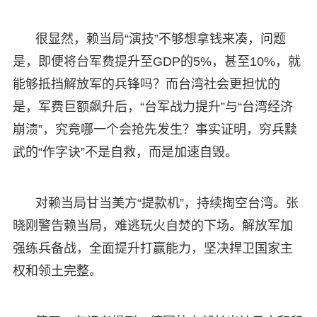
很显然，赖当局“演技”不够想拿钱来凑，问题
是，即便将台军费提升至GDP的5%，甚至10%，就
能够抵挡解放军的兵锋吗？而台湾社会更担忧的
是，军费巨额飙升后，“台军战力提升”与“台湾经济
崩溃”，究竟哪一个会抢先发生？事实证明，穷兵黩
武的“作字诀”不是自救，而是加速自毁。
对赖当局甘当美方“提款机”，持续掏空台湾。张
晓刚警告赖当局，难逃玩火自焚的下场。解放军加
强练兵备战，全面提升打赢能力，坚决捍卫国家主
权和领土完整。