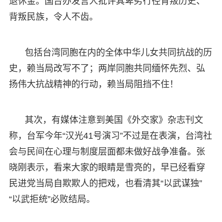
退休金。国台办发言人批评其卑劣行径背叛历史、
背叛民族，令人不齿。
包括台湾同胞在内的全体中华儿女共同抗战的历
史，赖当局改写不了；两岸同胞共同缅怀先烈、弘
扬伟大抗战精神的行动，赖当局阻挡不住！
其次，有媒体注意到美国《外交家》杂志刊文
称，台军今年“汉光41号演习”不过是在表演，台湾社
会与民间在心理与制度层面都未做好战争准备。张
晓刚表示，看来大家的眼睛是雪亮的，早已经看穿
民进党当局自欺欺人的把戏，也看清其“以武谋独”
“以武拒统”必败结局。