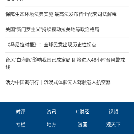
保障生态环境法典实施 最高法发布首个配套司法解释
美国“新门罗主义”持续搅动拉美地缘政治格局
《马尼拉时报》：全球民意出现历史性拐点
台风“白海豚”影响我国已成定局 即将进入48小时台风警戒
线
活力中国调研行｜沉浸式体验无人驾驶载人航空器
时评
资讯
C财经
视频
专栏
地方
漫画
观天下