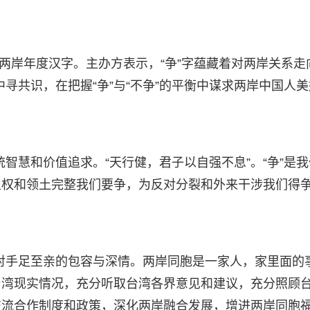
海峡两岸年度汉字。主办方表示，“争”字蕴藏着对两岸关系走
中寻共识，在把握“争”与“不争”的平衡中谋求两岸中国人美
统智慧和价值追求。“天行健，君子以自强不息”。“争”是我
主权和领土完整我们要争，为反对分裂和外来干涉我们得
们对手足至亲的包容与深情。两岸同胞是一家人，家里面的
台湾现实情况，充分听取台湾各界意见和建议，充分照顾
交流合作制度和政策，深化两岸融合发展，增进两岸同胞