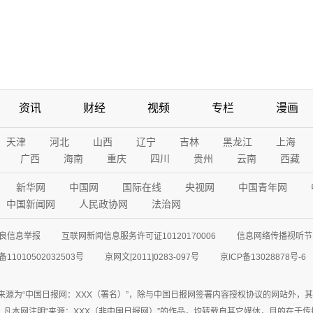
资讯
财经
视频
专栏
漫画
天津
河北
山西
辽宁
吉林
黑龙江
上海
广西
海南
重庆
四川
贵州
云南
西藏
新华网
中国网
国际在线
央视网
中国青年网
中国新闻网
人民政协网
法治网
良信息举报
互联网新闻信息服务许可证10120170006
信息网络传播视听节目
11010502032503号
京网文[2011]0283-097号
京ICP备13028878号-6
来源为“中国日报网：XXX（署名）”，除与中国日报网签署内容授权协议的网站外，
77联系；凡本网注明“来源：XXX（非中国日报网）”的作品，均转载自其它媒体，目的