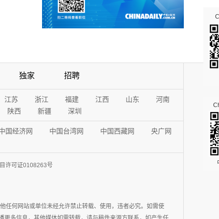
独家
招聘
江苏
浙江
福建
江西
山东
河南
Ch
陕西
新疆
深圳
中国经济网
中国台湾网
中国西藏网
央广网
许可证0108263号
其他任何网站或单位未经允许禁止转载、使用，违者必究。如需使
在于传播更多信息，其他媒体如需转载，请与稿件来源方联系，如产生任