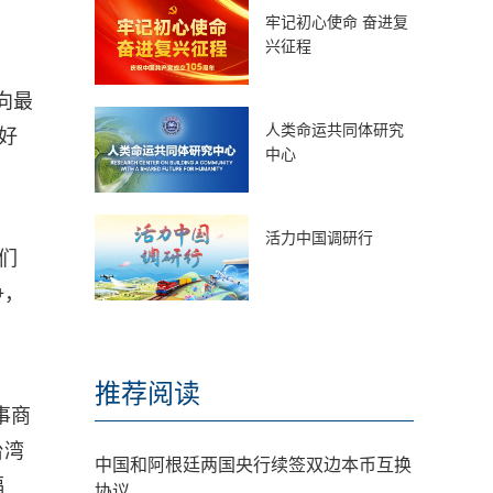
牢记初心使命 奋进复
兴征程
向最
人类命运共同体研究
好
中心
活力中国调研行
们
争，
推荐阅读
事商
台湾
中国和阿根廷两国央行续签双边本币互换
福
协议