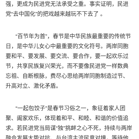
强，更成为民进党无法承受之重。事实证明，民进
党“去中国化”的把戏越来越玩不下去了 。
“百节年为首”，春节是中华民族最重要的传统节
日，是中华儿女心中最重要的文化符号。两岸同胞
要和平、要发展、要交流、要合作，要一起欢乐过
节，共享民族复兴荣光，而不要像民进党一样数典
忘祖、自断根脉，费尽心思给两岸同胞制造过节、
升高对立、激化矛盾。
“一起包饺子”是春节习俗之一，象征着家人团
聚、阖家欢乐，体现着和平、和睦、和谐的价值追
求。若民进党当局谋“独”挑衅之心不死，持续与两岸
融合发展大势对抗、与台湾主流民意对撞，等待他