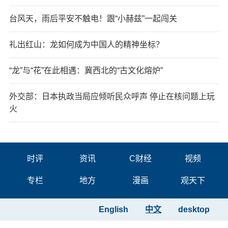
台风天，雨后平安不触电！跟“小赫兹”一起闯关
礼出红山：龙如何成为中国人的精神坐标？
“龙”与“花”在此相遇：冀西北的“古文化熔炉”
外交部：日本执政当局应倾听民众呼声 停止在核问题上玩
火
时评
资讯
C财经
视频
专栏
地方
漫画
观天下
English
中文
desktop