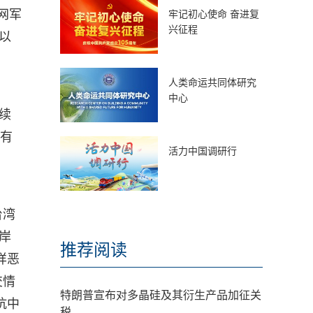
网军
牢记初心使命 奋进复
兴征程
以
人类命运共同体研究
中心
续
都有
活力中国调研行
台湾
岸
推荐阅读
样恶
交情
特朗普宣布对多晶硅及其衍生产品加征关
抗中
税