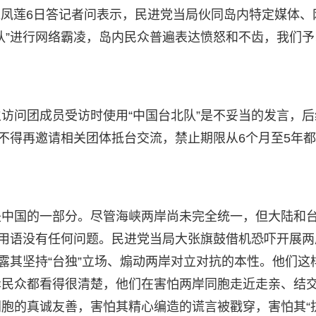
人朱凤莲6日答记者问表示，民进党当局伙同岛内特定媒体、
队”进行网络霸凌，岛内民众普遍表达愤怒和不齿，我们予
访问团成员受访时使用“中国台北队”是不妥当的发言，后
内不得再邀请相关团体抵台交流，禁止期限从6个月至5年
是中国的一部分。尽管海峡两岸尚未完全统一，但大陆和
的用语没有任何问题。民进党当局大张旗鼓借机恐吓开展两
露其坚持“台独”立场、煽动两岸对立对抗的本性。他们这
岸民众都看得很清楚，他们在害怕两岸同胞走近走亲、结
胞的真诚友善，害怕其精心编造的谎言被戳穿，害怕其“