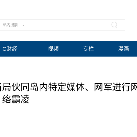
站内搜索
C财经
视频
专栏
漫画
当局伙同岛内特定媒体、网军进行
络霸凌