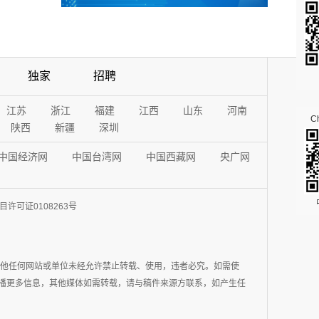
独家
招聘
江苏
浙江
福建
江西
山东
河南
Ch
陕西
新疆
深圳
中国经济网
中国台湾网
中国西藏网
央广网
许可证0108263号
其他任何网站或单位未经允许禁止转载、使用，违者必究。如需使
在于传播更多信息，其他媒体如需转载，请与稿件来源方联系，如产生任