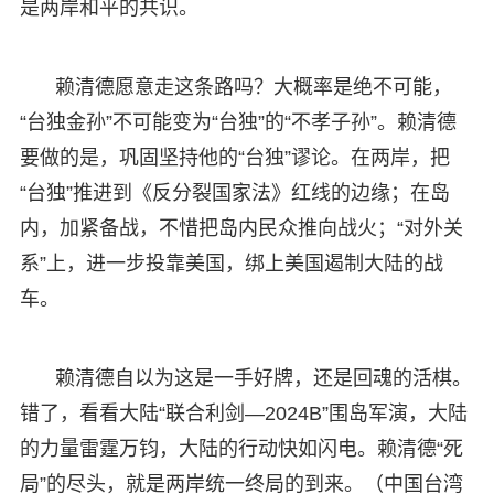
是两岸和平的共识。
赖清德愿意走这条路吗？大概率是绝不可能，
“台独金孙”不可能变为“台独”的“不孝子孙”。赖清德
要做的是，巩固坚持他的“台独”谬论。在两岸，把
“台独”推进到《反分裂国家法》红线的边缘；在岛
内，加紧备战，不惜把岛内民众推向战火；“对外关
系”上，进一步投靠美国，绑上美国遏制大陆的战
车。
赖清德自以为这是一手好牌，还是回魂的活棋。
错了，看看大陆“联合利剑—2024B”围岛军演，大陆
的力量雷霆万钧，大陆的行动快如闪电。赖清德“死
局”的尽头，就是两岸统一终局的到来。（中国台湾