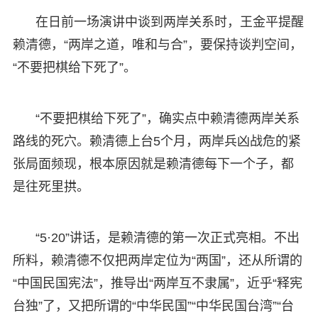
在日前一场演讲中谈到两岸关系时，王金平提醒
赖清德，“两岸之道，唯和与合”，要保持谈判空间，
“不要把棋给下死了”。
“不要把棋给下死了”，确实点中赖清德两岸关系
路线的死穴。赖清德上台5个月，两岸兵凶战危的紧
张局面频现，根本原因就是赖清德每下一个子，都
是往死里拱。
“5·20”讲话，是赖清德的第一次正式亮相。不出
所料，赖清德不仅把两岸定位为“两国”，还从所谓的
“中国民国宪法”，推导出“两岸互不隶属”，近乎“释宪
台独”了，又把所谓的“中华民国”“中华民国台湾”“台