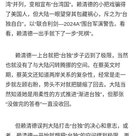
湾”并列，变相宣布“台湾国”。赖清德的小把戏骗得
了美国人，但大陆一眼望穿其包藏祸心，斥之为“台
独自白”，以“联合利剑—2024A”围台军演警告。看
看，赖清德一出手就下了一步“死棋”。
赖清德一上台就把“台独”步子迈到了极限，当然
也就没有了与大陆闪转腾挪的空间。在蔡英文时
期，蔡英文还知道两岸关系的复杂性，经常是走一
步就左顾右盼，势头不对就把腿缩了回去。大陆当
然知道她是用柔性的方式推进“渐进台独”，但那张
“没做完的答卷”一直没收回。
但赖清德误判大陆打击“台独”的决心和意志，或
者，赖清德一开始就想把“台独”的空间撑到极限，再