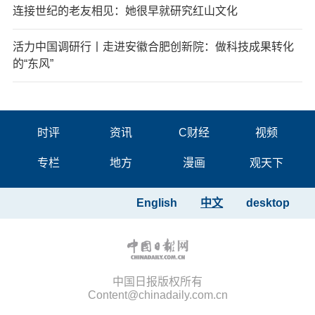
连接世纪的老友相见：她很早就研究红山文化
活力中国调研行丨走进安徽合肥创新院：做科技成果转化
的“东风”
时评
资讯
C财经
视频
专栏
地方
漫画
观天下
English
中文
desktop
中国日报版权所有
Content@chinadaily.com.cn