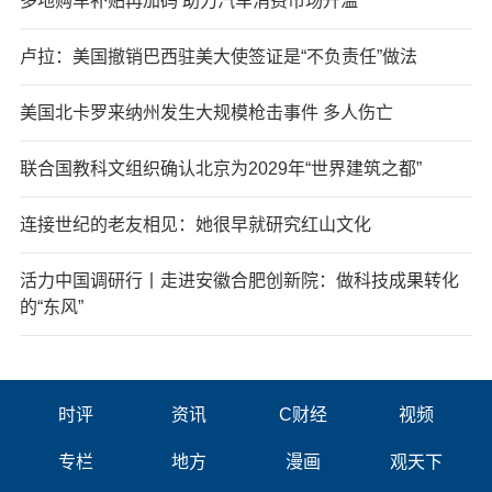
多地购车补贴再加码 助力汽车消费市场升温
卢拉：美国撤销巴西驻美大使签证是“不负责任”做法
美国北卡罗来纳州发生大规模枪击事件 多人伤亡
联合国教科文组织确认北京为2029年“世界建筑之都”
连接世纪的老友相见：她很早就研究红山文化
活力中国调研行丨走进安徽合肥创新院：做科技成果转化
的“东风”
时评
资讯
C财经
视频
专栏
地方
漫画
观天下