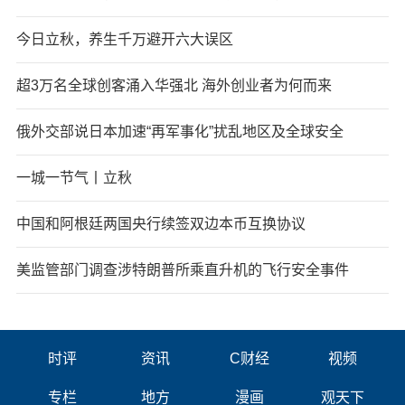
今日立秋，养生千万避开六大误区
超3万名全球创客涌入华强北 海外创业者为何而来
俄外交部说日本加速“再军事化”扰乱地区及全球安全
一城一节气丨立秋
中国和阿根廷两国央行续签双边本币互换协议
美监管部门调查涉特朗普所乘直升机的飞行安全事件
时评
资讯
C财经
视频
专栏
地方
漫画
观天下