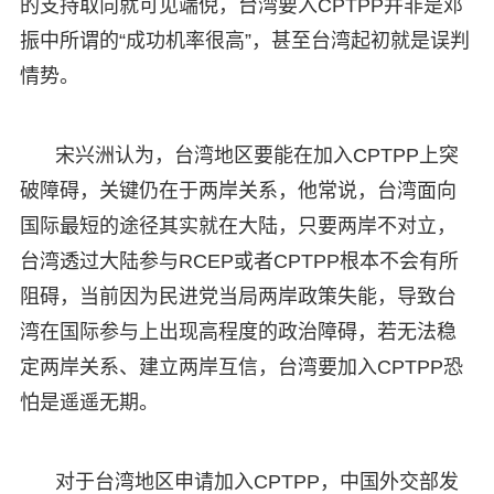
的支持取向就可见端倪，台湾要入CPTPP并非是邓
振中所谓的“成功机率很高”，甚至台湾起初就是误判
情势。
宋兴洲认为，台湾地区要能在加入CPTPP上突
破障碍，关键仍在于两岸关系，他常说，台湾面向
国际最短的途径其实就在大陆，只要两岸不对立，
台湾透过大陆参与RCEP或者CPTPP根本不会有所
阻碍，当前因为民进党当局两岸政策失能，导致台
湾在国际参与上出现高程度的政治障碍，若无法稳
定两岸关系、建立两岸互信，台湾要加入CPTPP恐
怕是遥遥无期。
对于台湾地区申请加入CPTPP，中国外交部发