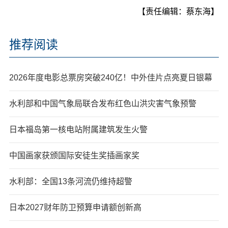
【责任编辑：蔡东海】
推荐阅读
2026年度电影总票房突破240亿！中外佳片点亮夏日银幕
水利部和中国气象局联合发布红色山洪灾害气象预警
日本福岛第一核电站附属建筑发生火警
中国画家获颁国际安徒生奖插画家奖
水利部：全国13条河流仍维持超警
日本2027财年防卫预算申请额创新高