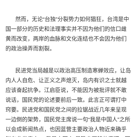
然而，无论“台独”分裂势力如何猖狂，台湾是中
国一部分的历史和法理事实并不因为他们的信口雌
黄而改变，两岸的血脉和文化连结也不会因为他们
的政治操弄而割裂。
民进党当局越是以政治高压制造寒蝉效应，让岛
内人人自危、让正义之声熄灭，岛内有识之士就越
应该奋起抗争。江启臣说，不能因为被批评就不敢
说话，国民党的论述要前后一致。此言正可谓打中
窍要。民进党和国民党之间的拉锯战近几年来呈现
一边倒的架势，国民党主席说一句“我是中国人”之所
以会成新闻热点，也因蓝营主要政治人物近来确乎