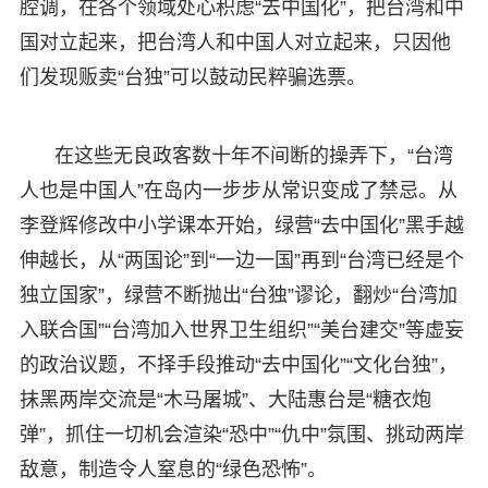
腔调，在各个领域处心积虑“去中国化”，把台湾和中
国对立起来，把台湾人和中国人对立起来，只因他
们发现贩卖“台独”可以鼓动民粹骗选票。
在这些无良政客数十年不间断的操弄下，“台湾
人也是中国人”在岛内一步步从常识变成了禁忌。从
李登辉修改中小学课本开始，绿营“去中国化”黑手越
伸越长，从“两国论”到“一边一国”再到“台湾已经是个
独立国家”，绿营不断抛出“台独”谬论，翻炒“台湾加
入联合国”“台湾加入世界卫生组织”“美台建交”等虚妄
的政治议题，不择手段推动“去中国化”“文化台独”，
抹黑两岸交流是“木马屠城”、大陆惠台是“糖衣炮
弹”，抓住一切机会渲染“恐中”“仇中”氛围、挑动两岸
敌意，制造令人窒息的“绿色恐怖”。