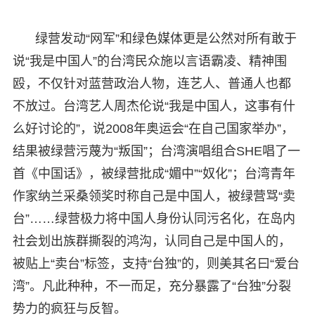
绿营发动“网军”和绿色媒体更是公然对所有敢于
说“我是中国人”的台湾民众施以言语霸凌、精神围
殴，不仅针对蓝营政治人物，连艺人、普通人也都
不放过。台湾艺人周杰伦说“我是中国人，这事有什
么好讨论的”，说2008年奥运会“在自己国家举办”，
结果被绿营污蔑为“叛国”；台湾演唱组合SHE唱了一
首《中国话》，被绿营批成“媚中”“奴化”；台湾青年
作家纳兰采桑领奖时称自己是中国人，被绿营骂“卖
台”……绿营极力将中国人身份认同污名化，在岛内
社会划出族群撕裂的鸿沟，认同自己是中国人的，
被贴上“卖台”标签，支持“台独”的，则美其名曰“爱台
湾”。凡此种种，不一而足，充分暴露了“台独”分裂
势力的疯狂与反智。