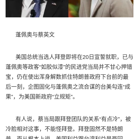
蓬佩奥与蔡英文
美国总统当选人拜登即将在20日宣誓就职，已与
蓬佩奥等政客“如胶似漆”的民进党当局并不甘心押错
宝，仍在使出浑身解数抓住特朗普政府下台前的最
后一刻，企图固化与蓬佩奥之流合谋的台美勾连“成
果”，为美国新政府“立规矩”。
有人说，蔡当局跟拜登团队的关系“有点冷”，被
冷脸相对这事，不能怪拜登。拜登固然不是特朗
普，而从根本上说，美国利益跟台湾利益是两回