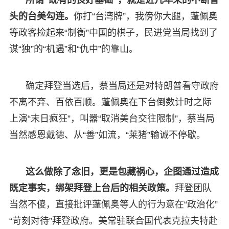
头的台美勾连。
你打“台湾牌”，我傍你大腿，蓬佩奥
等政客捡起来“制衡”中国的棋子，民进党当局找到了
谋“独”的“机遇”和“仇中”的靠山。
确定拜登当选后，蔡当局还是对特朗普看守政府
不离不弃、百依百顺。蓬佩奥在下台倒数计时之际
上演“末日疯狂”，叫嚣“取消美台交往限制”，蔡当局
当然感恩戴德、从“善”如流，“莱猪”输诚不停歇。
这么做除了念旧，更是包藏祸心，企图通过造成
既定事实，绑架拜登上台后的相关政策。
拜登团队
当然不傻，直接批评蓬佩奥等人的行为意在“政治化”
“苛刻对待”拜登政府。美常驻联合国代表克拉夫特赴