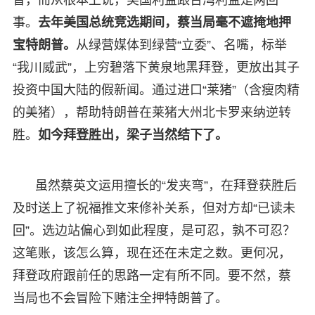
事。
去年美国总统竞选期间，蔡当局毫不遮掩地押
宝特朗普。
从绿营媒体到绿营“立委”、名嘴，标举
“我川威武”，上穷碧落下黄泉地黑拜登，更放出其子
投资中国大陆的假新闻。通过进口“莱猪”（含瘦肉精
的美猪），帮助特朗普在莱猪大州北卡罗来纳逆转
胜。
如今拜登胜出，梁子当然结下了。
虽然蔡英文运用擅长的“发夹弯”，在拜登获胜后
及时送上了祝福推文来修补关系，但对方却“已读未
回”。选边站偏心到如此程度，是可忍，孰不可忍？
这笔账，该怎么算，现在还在未定之数。更何况，
拜登政府跟前任的思路一定有所不同。要不然，蔡
当局也不会冒险下赌注全押特朗普了。