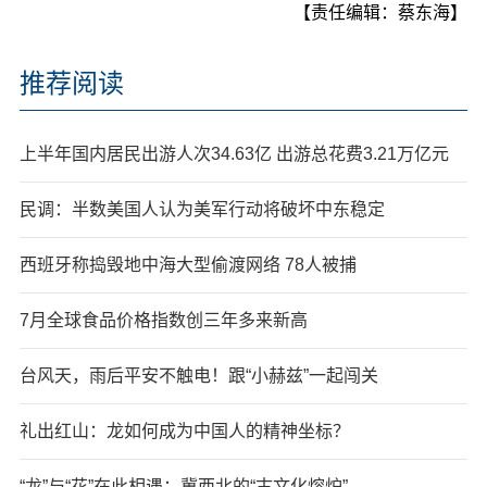
【责任编辑：蔡东海】
推荐阅读
上半年国内居民出游人次34.63亿 出游总花费3.21万亿元
民调：半数美国人认为美军行动将破坏中东稳定
西班牙称捣毁地中海大型偷渡网络 78人被捕
7月全球食品价格指数创三年多来新高
台风天，雨后平安不触电！跟“小赫兹”一起闯关
礼出红山：龙如何成为中国人的精神坐标？
“龙”与“花”在此相遇：冀西北的“古文化熔炉”