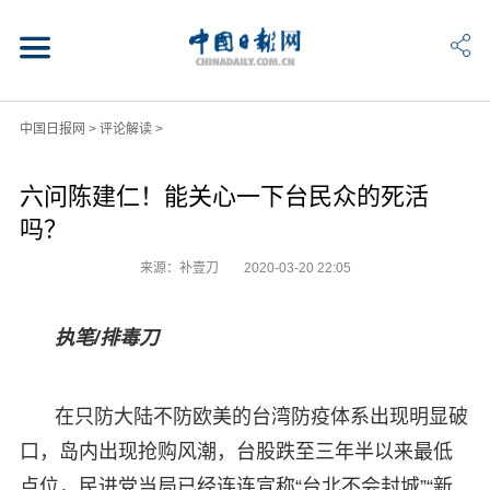
中国日报网
>
评论解读
>
六问陈建仁！能关心一下台民众的死活
吗？
来源：补壹刀
2020-03-20 22:05
执笔/排毒刀
在只防大陆不防欧美的台湾防疫体系出现明显破
口，岛内出现抢购风潮，台股跌至三年半以来最低
点位，民进党当局已经连连宣称“台北不会封城”“新