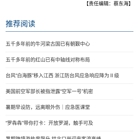
【责任编辑：蔡东海】
推荐阅读
五千多年前的牛河梁古国已有朝觐中心
五千多年前的红山已有中轴线对称布局
台风“白海豚”移入江西 浙江防台风应急响应降为Ⅱ级
美国前空军部长被指泄露“空军一号”机密
暑期早设防，远离眼外伤｜应急医课堂
“罗犇犇”带你打卡：开放罗湖，触手可及
暑期跨境游热度飙升 拱北口岸迎来客流高峰