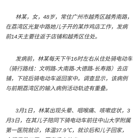
林某，女，48岁，常住广州市越秀区越秀南路，
在荔湾区光复中路她儿子开的某炸鸡店工作，发病
前14天主要往返于店铺和越秀区住处。
发病前，林某每天下午16时左右从住处骑电动车
（骑行路线：文明路-大南路-大德路-长寿路）去店
铺，下班后骑电动车返回家中。调查显示，该病例
与前期荔湾区的输入病例活动轨迹有重叠。
3月1日，林某出现头晕、咽喉痛、咳嗽症状，3
月3日，在其儿子陪同下骑电动车前往中山大学附属
第一医院就诊，体温37.9℃，就诊后和儿子回家，