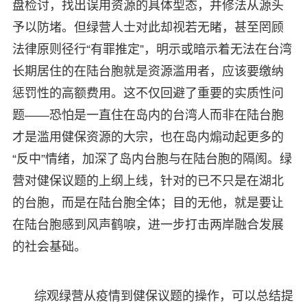
盘检讨，找出误用资源的具体型态，并修法从源头
予以防堵。但绿营人士对此却视若无睹，甚至罔顾
法律原则径行“有罪推定”，明示或暗示着无法在台湾
长期居住的在陆台胞就是资源滥用者，应该要缴纳
惩罚性的高额费用。这不仅回避了重要的实质性问
题——恐怕是一直住在岛内的台湾人而非在陆台胞
才是滥用健保资源的大宗，也在岛内煽动起更多的
“反中”情绪，加深了岛内台胞与在陆台胞的隔阂。绿
营对健保议题的上纲上线，针对的已不只是在湖北
的台胞，而是在陆台胞全体；目的无他，就是要让
在陆台胞感到风声鹤唳，进一步打击两岸融合发展
的社会基础。
综观绿营从疫情到健保议题的操作，可以总结提