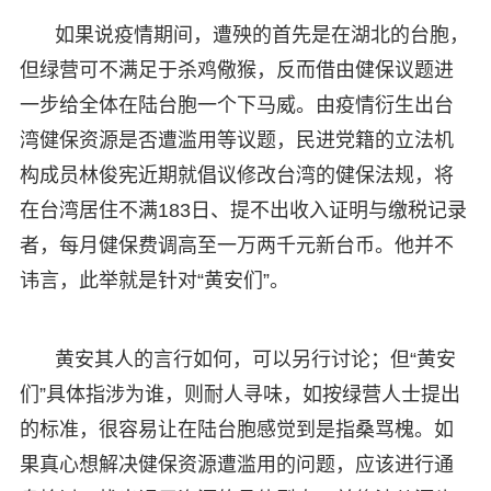
如果说疫情期间，遭殃的首先是在湖北的台胞，
但绿营可不满足于杀鸡儆猴，反而借由健保议题进
一步给全体在陆台胞一个下马威。由疫情衍生出台
湾健保资源是否遭滥用等议题，民进党籍的立法机
构成员林俊宪近期就倡议修改台湾的健保法规，将
在台湾居住不满183日、提不出收入证明与缴税记录
者，每月健保费调高至一万两千元新台币。他并不
讳言，此举就是针对“黄安们”。
黄安其人的言行如何，可以另行讨论；但“黄安
们”具体指涉为谁，则耐人寻味，如按绿营人士提出
的标准，很容易让在陆台胞感觉到是指桑骂槐。如
果真心想解决健保资源遭滥用的问题，应该进行通