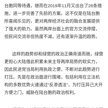
台胞同等待遇，继而在2019年11月又出台了26条措
施，进一步完善了先前的方案。这不仅是在陆台胞
所喜闻乐见的，更对两岸经济社会的融合发展提供
了强大的助力。虽然两岸台面上的官方交流停摆，
但民间交流非但热度不减，还有逐渐升温的趋势。
这样的趋势却和绿营的政治正确背道而驰，绿营
更担心大陆借此积累未来主导两岸局势的软实力，
因此民进党当局利用执政之便，不断对此趋势进行
打压。先是在政治面进行围堵，包括利用在立法机
构的多数优势火速通过“反渗透法”，为打压异己大开
方便之门，威胁在陆台胞的政治权利。