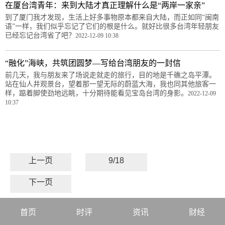
在厦台湾青年：来到大陆才真正理解什么是“两岸一家亲”
到了厦门我才发现，生活上好多事物原本都来自大陆，而正如同“闽南
语”一样，我们似乎忘记了它们的根是什么。就好比很多台湾年轻朋友
已经忘记台湾省了吧？
2022-12-09 10:38
“融化”海峡，共筑团圆梦—写给台湾朋友的一封信
前几天，我与朋友来了场说走就走的旅行，目的地是千礁之岛平潭。
站在仙人井观景台，望着那一望无际的蔚蓝大海，我也同其他旅客一
样，踮着脚使劲地远眺，十分期待能看见宝岛台湾的身影。
2022-12-09
10:37
上一页
9/18
下一页
首页
时评
资讯
财经