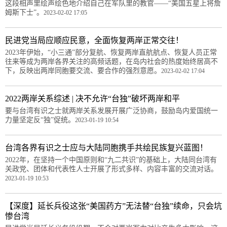
这段相声里绘声绘色地介绍自己在军队里的教官——“美国五星上将詹
姆斯下士”。
2023-02-02 17:05
民进党当局应顺应民意，全面恢复两岸正常交往！
2023年伊始，“小三通”部分复航、恢复两岸直航航点、恢复人员正常
往来等成为两岸各界关注的高频话题，在岛内社会的热度始终居高不
下，反映出两岸同胞要交流、要合作的强烈意愿。
2023-02-02 17:04
2022两岸关系综述 | 决不允许“台独”破坏两岸和平
要与台湾有识之士就两岸关系发展开展广泛协商，鼓励岛内爱国统一
力量坚定反“独”促统。
2023-01-19 10:54
台湾各界有识之士应与大陆同胞携手共绘民族复兴蓝图！
2022年，在坚持一个中国原则和“九二共识”的基础上，大陆同台湾有
关政党、团体和代表性人士开展了形式多样、内容丰富的交流对话。
2023-01-19 10:53
【深度】延长兵役这张“美国药方”无法替“台独”续命，只会坑
惨台湾