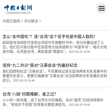
中国日报网
>
评论解读
>
怎么“去中国化”？连“台湾”这个名字也是中国人取的！
起因是有深绿民代发现台湾初中生物教科书中，将马铃薯说成了土
豆。他们在问答过程中还刻意将大陆用语称为“中国字词”，暗示大陆
是中国，台湾是台湾，典型偷渡“两国论”。
2023-04-26 16:44
坚持“九二共识”是对“汪辜会谈”的最好纪念
我们回顾和纪念“汪辜会谈”，不但要铭记其在促进两岸关系发展中的
重要历史意义，更要正确看待“汪辜会谈”对当前两岸关系发展的深刻
启示。
2023-04-26 16:44
台湾“八缺”问题难解，谁之过？
小小的一枚鸡蛋，成了台湾大大的难题。岛内“蛋荒”已经持续两年
多，“有钱买不到蛋”的怪象近期愈演愈烈。
2023-04-19 10:44