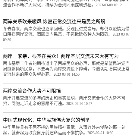
流合作不断扩大深化，持续为台湾同胞谋利造福。
2023-03-09 10:12
两岸关系吹来暖风 恢复正常交流往来是民之所盼
冬去春来，两岸交流也逐渐回暖。反观民进党当局，却仍以疫情为借
口阻挡两岸交流，罔顾岛内民意，不愿撤除各种人为障碍。
2023-03-07
09:39
两岸一家亲，根基在民众！两岸基层交流未来大有可为
两市基层工作者的期待道出了两岸民众的心声，那就是希望民进党当
局能够倾听民意，不要再为两岸交流设下障碍，令迫切期盼实现正常
交流往来的民众失望心寒。
2023-03-01 14:56
两岸交流合作大势不可阻挡
两岸开启交流30多年的历史和事实证明，两岸交流合作的大势不可
挡，同胞走近走亲的意愿不可违。
2023-02-26 10:47
中国式现代化：中华民族伟大复兴的创举
中华民族具有不屈不挠的民族精神禀赋，从遭遇外来侵略的那一刻
起，就奋起为改变自身前途命运而不懈抗争。
2023-02-21 10:39