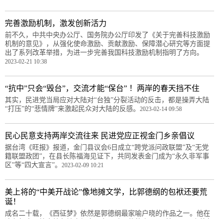
完善激励机制，激发创新活力
前不久，中共中央办公厅、国务院办公厅印发了《关于完善科技激励
机制的意见》，从强化使命激励、贡献激励、保障潜心研究等方面提
出了系列改革举措，为进一步完善我国科技激励机制指明了方向。
2023-02-21 10:38
“抗中”只会“毁台”，交流才能“保台” ！两岸的春天挡不住
其实，民进党当局应对大陆对“台独”分裂活动的反击，都是操弄大陆
“打压”的“悲情牌”来激起民众对大陆的反感。
2023-02-14 09:58
民心民意支持两岸交流往来 民进党应正视金门乡亲倡议
据台湾《旺报》报道，金门县议会6日成立“跨党派问政联盟”及“无党
籍联盟政团”，在县长陈福海见证下，共同发表金门成为“永久非军事
区”等“四大宣言”。
2023-02-09 10:21
美上将的“中美开战论”像地摊文学，比郭德纲的包袱还要荒
诞！
成名二十载，《西征梦》依然是郭德纲最家喻户晓的作品之一。他在