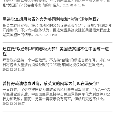
民进党当局延长义务役役期，不会对两岸军力对比产生多大影响，这
张“美国药方”只会害惨岛内的年轻人。
2023-01-04 10:07
民进党真想用台青的命为美国利益和“台独”迷梦陪葬？
蔡英文27日宣布，将台湾地区的义务兵役延长至1年，该规定自2024年
开始施行。不少岛内媒体认为，民进党当局这次延长兵役很大程度上
是美国施压的结果。
2022-12-29 11:08
还在做“以台制华”的春秋大梦？美国法案挡不住中国统一进
程
拜登政府坚持一个中国政策，不支持“台独”的承诺言犹在耳，却在24
日将包含大量涉台消极条款的“2023财年国防授权法案”签署成法。
2022-12-29 11:08
曾打得赖清德直讨饶，蔡英文的网军为何现在满头包？
一直以来，民进党被质疑为谋取政治私利豢养网军侧翼。“九合一”选
举民进党败选后，中国国民党直接抨击民进党将网军化为利器挥刀公
权力和政敌，而民进党虽一再表示没有网军，但纸终究包不住火。
2022-12-20 10:57