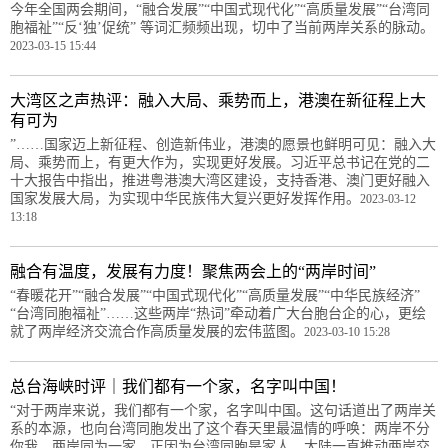
今年全国两会期间，“融合发展”“中国式现代化”“高质量发展”“台湾同
胞福祉”“反‘独’促统” 等词汇频频出现，切中了当前两岸关系的脉动。
2023-03-15 15:44
大湾区之声热评：融入大局、乘势而上，港澳在新征程上大
有可为
”……国家迈上新征程、创造新伟业，港澳的愿景也鲜明可见：融入大
局、乘势而上，有更大作为，实现更好发展。习近平总书记在党的二
十大报告中指出，推进粤港澳大湾区建设，支持香港、澳门更好融入
国家发展大局，为实现中华民族伟大复兴更好发挥作用。
2023-03-12
13:18
融合有温度，发展有力度！聚焦两会上的“两岸时间”
“春暖花开”“融合发展”“中国式现代化”“高质量发展”“中华民族经济”
“台湾同胞福祉”……这些两岸“热词”牵动着广大台胞台企的心，更绘
就了两岸经济交流合作高质量发展的宏伟蓝图。
2023-03-10 15:28
总台海峡时评｜我们都有一个家，名字叫中国！
“对于两岸来说，我们都有一个家，名字叫中国。这句话道出了两岸关
系的本源，也向台湾同胞发出了这个春天里最温情的呼唤：两岸不分
你我，两岸同为一家。正因为台湾同胞是家人，大陆一直推动两岸交