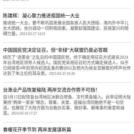
陈建辉：凝心聚力推进祖国统一大业
推进统一大业，要不断巩固发展全国各族人民大团结、海内外中华儿
女大团结，充分调动一切积极因素，凝聚起强国建设、民族复兴的磅
礴力量。
2023-03-27 14:31
中国国民党决定征召，但“非绿”大联盟仍是必答题
经历了“选策会”之乱后的中国国民党，终于确定用征召方式提名2024
年台湾地区领导人候选人。国民党采用征召的方式确定候选人，似乎
已经接受4年前党内初选乱象的教训以及党内为侯友宜解套的呼声也传
达到了朱立伦的耳朵里。
2023-03-23 16:26
台渔业产品恢复输陆 两岸交流合作势不可挡！
自3月15日起恢复台湾地区冰鲜白带鱼、冻竹荚鱼输入。此举证明大陆
秉持“两岸一家亲”理念，尊重、关爱、造福台湾同胞绝不是一句空
话，也展现了大陆方面为台胞办实事、做好事、解难事的善意和诚
意。
2023-03-16 17:27
春暖花开季节到 两岸发展谋新篇