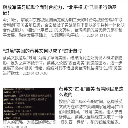
解放军演习展现全面封台能力，“北平模式”已具备行动基
础！
4月10日，解放军东部战区圆满完成为期三天的环台岛战备警巡和“联
合利剑”演习各项任务，全面检验了实战条件下部队多军兵种一体化联
合作战能力。相比“北平模式”的火药味，台湾问题的最优解仍是在和
平发展、融合发展基础上，实现两岸和平统一。
2023-04-13 11:46
“过境”美国的蔡英文何以成了“过街鼠”？
蔡英文执意以“过境”为幌子窜访美国，结果所到之处抗议人群如影随
形、反对之声不绝于耳。蔡英文公然“毁台媚美”到这般田地，进一步
点燃了岛内“疑美”情绪，纷纷对其不惜出卖台湾利益换取“过境”美国
进行挞伐。
2023-04-03 07:00
蔡英文“过境”窜美 台湾网民是这
么说的……
按照台湾当局公布的时间，这周蔡英
文就将在窜访中美洲国家危地马拉和
伯利兹期间，“过境”美国。谢大宁告
诉谭主，蔡英文当局现在采取了一种
盯人的策略，对美国的游说“东一榔头西一棒槌”，花的钱越来越多。
2023-03-30 08:41